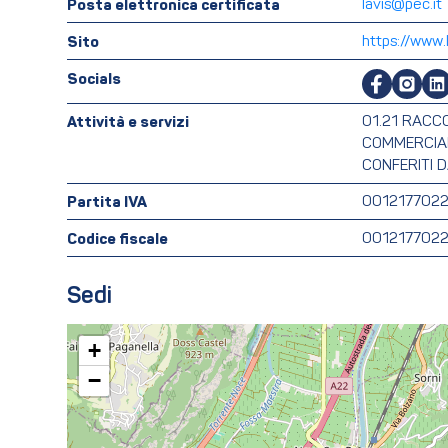
Posta elettronica certificata
lavis@pec.it
Sito
https://www.
Socials
Attività e servizi
01.21 RACC
COMMERCIAL
CONFERITI D
Partita IVA
001217702
Codice fiscale
001217702
Sedi
+
−