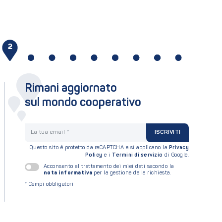
2
3
4
5
6
7
8
9
10
Rimani aggiornato
sul mondo cooperativo
La tua email
ISCRIVITI
Questo sito è protetto da reCAPTCHA e si applicano la
Privacy
Policy
e i
Termini di servizio
di Google.
Acconsento al trattamento dei miei dati secondo la
nota informativa
per la gestione della richiesta.
*
Campi obbligatori