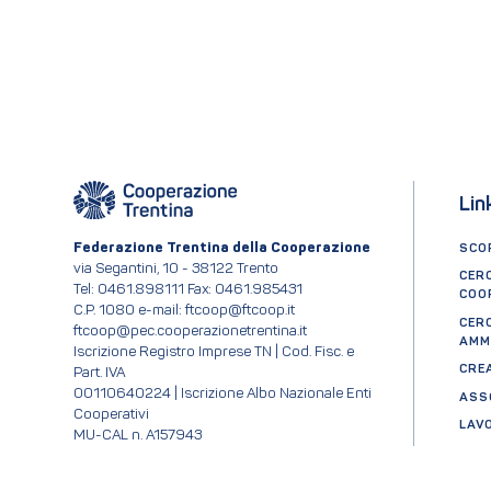
Lin
Federazione Trentina della Cooperazione
SCOP
via Segantini, 10 - 38122 Trento
CER
Tel: 0461.898111 Fax: 0461.985431
COO
C.P. 1080 e-mail: ftcoop@ftcoop.it
CER
ftcoop@pec.cooperazionetrentina.it
AMM
Iscrizione Registro Imprese TN | Cod. Fisc. e
CRE
Part. IVA
00110640224 | Iscrizione Albo Nazionale Enti
ASS
Cooperativi
LAV
MU-CAL n. A157943
SAL
RPD/DPO dpo@ftcoop.it
INC