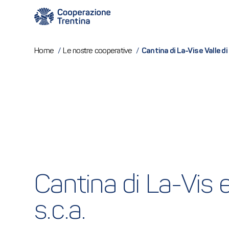
Cantina di La-Vis e Valle di
Home
/
Le nostre cooperative
/
Cantina di La-Vis e
s.c.a.