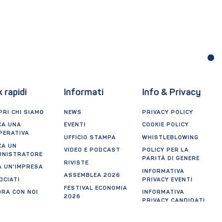
1
k rapidi
Informati
Info & Privacy
RI CHI SIAMO
NEWS
PRIVACY POLICY
CA UNA
EVENTI
COOKIE POLICY
PERATIVA
UFFICIO STAMPA
WHISTLEBLOWING
CA UN
VIDEO E PODCAST
POLICY PER LA
INISTRATORE
PARITÀ DI GENERE
RIVISTE
A UN'IMPRESA
INFORMATIVA
ASSEMBLEA 2026
OCIATI
PRIVACY EVENTI
FESTIVAL ECONOMIA
ORA CON NOI
INFORMATIVA
2026
PRIVACY CANDIDATI
A
OOPERAZIONE
NON TROVI
QUALCOSA?