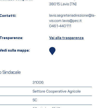
38015 Lavis (TN)
Contatti:
lavis.segreteriadirezione@la-
vis.com lavis@pec.it
0461-440111
Trasparenza:
Vai alla trasparenza
Vedi sulla mappa:
o Sindacale
31006
Settore Cooperative Agricole
SC