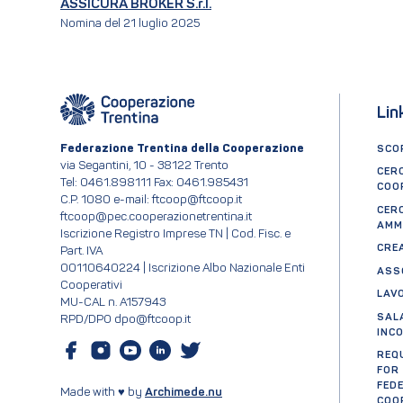
ASSICURA BROKER S.r.l.
Nomina del 21 luglio 2025
Lin
Federazione Trentina della Cooperazione
SCOP
via Segantini, 10 - 38122 Trento
CER
Tel: 0461.898111 Fax: 0461.985431
COO
C.P. 1080 e-mail: ftcoop@ftcoop.it
CER
ftcoop@pec.cooperazionetrentina.it
AMM
Iscrizione Registro Imprese TN | Cod. Fisc. e
CRE
Part. IVA
00110640224 | Iscrizione Albo Nazionale Enti
ASS
Cooperativi
LAV
MU-CAL n. A157943
SAL
RPD/DPO dpo@ftcoop.it
INC
REQ
FOR
FED
Made with ♥ by
Archimede.nu
COO