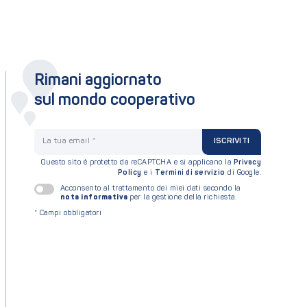
Rimani aggiornato
sul mondo cooperativo
La tua email
ISCRIVITI
Questo sito è protetto da reCAPTCHA e si applicano la
Privacy
Policy
e i
Termini di servizio
di Google.
Acconsento al trattamento dei miei dati secondo la
nota informativa
per la gestione della richiesta.
*
Campi obbligatori