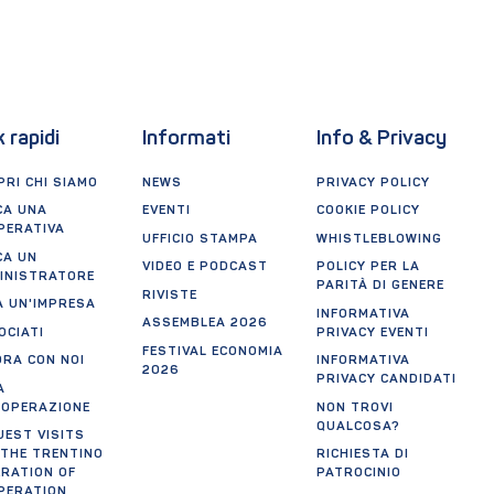
k rapidi
Informati
Info & Privacy
RI CHI SIAMO
NEWS
PRIVACY POLICY
CA UNA
EVENTI
COOKIE POLICY
PERATIVA
UFFICIO STAMPA
WHISTLEBLOWING
CA UN
VIDEO E PODCAST
POLICY PER LA
INISTRATORE
PARITÀ DI GENERE
RIVISTE
A UN'IMPRESA
INFORMATIVA
ASSEMBLEA 2026
OCIATI
PRIVACY EVENTI
FESTIVAL ECONOMIA
ORA CON NOI
INFORMATIVA
2026
PRIVACY CANDIDATI
A
OOPERAZIONE
NON TROVI
QUALCOSA?
UEST VISITS
 THE TRENTINO
RICHIESTA DI
ERATION OF
PATROCINIO
PERATION