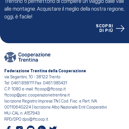
Trentino ti permettono di compiere un viaggio dalle valli
alle montagne. Acquistare il meglio della nostra regione,
oggi, è facile!
SCOPRI
DI PIÙ
Federazione Trentina della Cooperazione
via Segantini, 10 - 38122 Trento
Tel: 0461.898111 Fax: 0461.985431
C.P. 1080 e-mail: ftcoop@ftcoop.it
ftcoop@pec.cooperazionetrentina.it
Iscrizione Registro Imprese TN | Cod. Fisc. e Part. IVA
00110640224 | Iscrizione Albo Nazionale Enti Cooperativi
MU-CAL n. A157943
RPD/DPO dpo@ftcoop.it