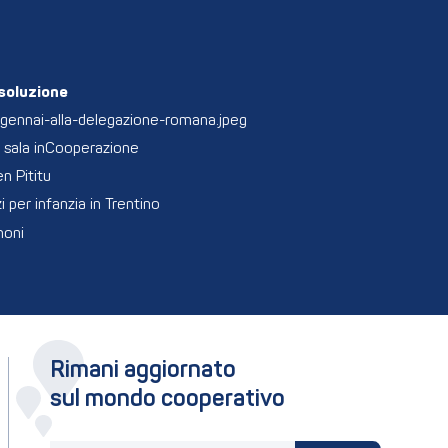
isoluzione
-gennai-alla-delegazione-romana.jpeg
la sala inCooperazione
n Pititu
 per infanzia in Trentino
moni
Rimani aggiornato
sul mondo cooperativo
La tua email