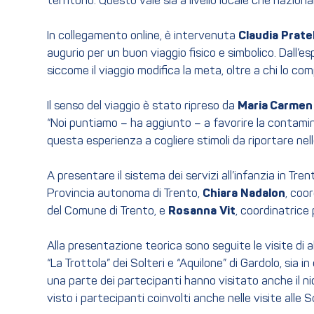
territorio. Questo vale sia a livello locale che naziona
In collegamento online, è intervenuta
Claudia
Pratel
augurio per un buon viaggio fisico e simbolico. Dall
siccome il viaggio modifica la meta, oltre a chi lo com
Il senso del viaggio è stato ripreso da
Maria Carmen
“Noi puntiamo – ha aggiunto – a favorire la contamin
questa esperienza a cogliere stimoli da riportare nelle
A presentare il sistema dei servizi all’infanzia in Tr
Provincia autonoma di Trento,
Chiara
Nadalon
, coo
del Comune di Trento, e
Rosanna
Vit
, coordinatrice
Alla presentazione teorica sono seguite le visite di 
“La Trottola” dei Solteri e “Aquilone” di Gardolo, sia
una parte dei partecipanti hanno visitato anche il n
visto i partecipanti coinvolti anche nelle visite alle S