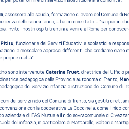
le, per poter offrire un servizio insostituibile alla comunità”.
li
, assessora alla scuola, formazione e lavoro del Comune di Ro
’esperienza dello scorso anno, – ha commentato – “sappiamo ch
pia, invito i nostri ospiti trentini a venire a Roma per conoscere
Pititu
, funzionaria dei Servizi Educativi e scolastici e respo
azione, a mescolare approcci differenti, che crediamo siano m
 proprie realtà”.
entino sono intervenute
Caterina
Fruet
, direttrice dell’Ufficio
rdinatrice pedagogica della Provincia autonoma di Trento,
Marc
 pedagogica del Servizio infanzia e istruzione del Comune di Tr
alcuni dei servizi nido del Comune di Trento, sia gestiti diret
 in convenzione con la cooperativa La Coccinella, come il nido co
ido aziendale di ITAS Mutua e il nido sovracomunale di Civezza
cuole dell’infanzia, in particolare di Mattarello, Solteri e Marti