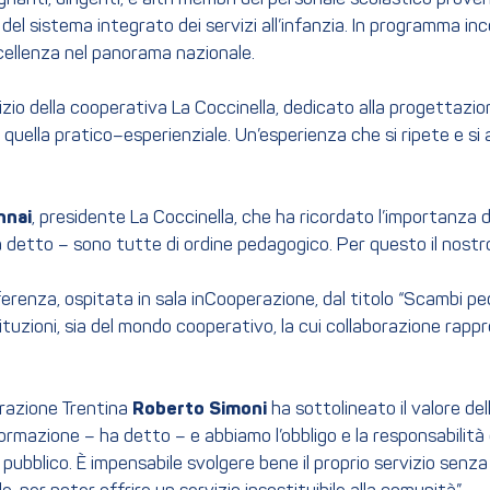
l sistema integrato dei servizi all’infanzia. In programma incontr
 eccellenza nel panorama nazionale.
izio della cooperativa La Coccinella, dedicato alla progettazi
 quella pratico–esperienziale. Un’esperienza che si ripete e si
nnai
, presidente La Coccinella, che ha ricordato l’importanza
a detto – sono tutte di ordine pedagogico. Per questo il nostro
erenza, ospitata in sala inCooperazione, dal titolo “Scambi peda
Istituzioni, sia del mondo cooperativo, la cui collaborazione r
erazione Trentina
Roberto
Simoni
ha sottolineato il valore del
ormazione – ha detto – e abbiamo l’obbligo e la responsabilità 
ubblico. È impensabile svolgere bene il proprio servizio senza 