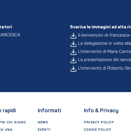
ratori
Scarica le immagini ad alta r
RANCESCA
il-benvenuto-di-francesca
La delegazione in visita al
L'intervento di Maria Carme
La presentazione dei servizi
L'intervento di Roberto Si
k rapidi
Informati
Info & Privacy
RI CHI SIAMO
NEWS
PRIVACY POLICY
CA UNA
EVENTI
COOKIE POLICY