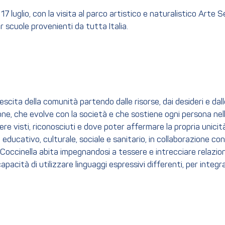
7 luglio, con la visita al parco artistico e naturalistico Arte S
 scuole provenienti da tutta Italia.
scita della comunità partendo dalle risorse, dai desideri e da
e, che evolve con la società e che sostiene ogni persona nell
ssere visti, riconosciuti e dove poter affermare la propria unici
ucativo, culturale, sociale e sanitario, in collaborazione con le
 Coccinella abita impegnandosi a tessere e intrecciare relazio
tà di utilizzare linguaggi espressivi differenti, per integrare 