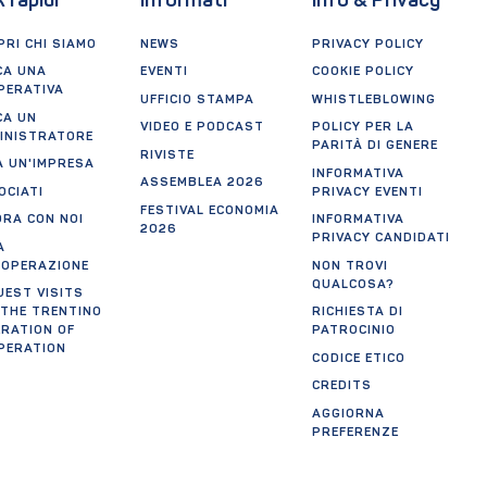
k rapidi
Informati
Info & Privacy
RI CHI SIAMO
NEWS
PRIVACY POLICY
CA UNA
EVENTI
COOKIE POLICY
PERATIVA
UFFICIO STAMPA
WHISTLEBLOWING
CA UN
VIDEO E PODCAST
POLICY PER LA
INISTRATORE
PARITÀ DI GENERE
RIVISTE
A UN'IMPRESA
INFORMATIVA
ASSEMBLEA 2026
OCIATI
PRIVACY EVENTI
FESTIVAL ECONOMIA
ORA CON NOI
INFORMATIVA
2026
PRIVACY CANDIDATI
A
OOPERAZIONE
NON TROVI
QUALCOSA?
UEST VISITS
 THE TRENTINO
RICHIESTA DI
ERATION OF
PATROCINIO
PERATION
CODICE ETICO
CREDITS
AGGIORNA
PREFERENZE
tificazioni