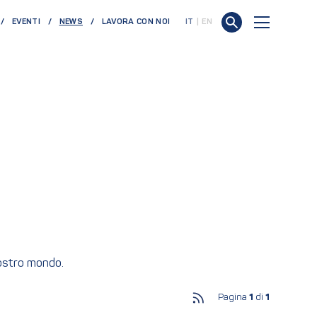
(CURRENT)
EVENTI
NEWS
LAVORA CON NOI
IT
EN
nostro mondo.
Pagina
1
di
1