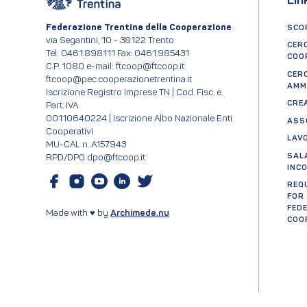
Lin
Federazione Trentina della Cooperazione
SCOP
via Segantini, 10 - 38122 Trento
CER
Tel: 0461.898111 Fax: 0461.985431
COO
C.P. 1080 e-mail: ftcoop@ftcoop.it
CER
ftcoop@pec.cooperazionetrentina.it
AMM
Iscrizione Registro Imprese TN | Cod. Fisc. e
CRE
Part. IVA
00110640224 | Iscrizione Albo Nazionale Enti
ASS
Cooperativi
LAV
MU-CAL n. A157943
SAL
RPD/DPO dpo@ftcoop.it
INC
REQ
FOR
FED
Made with ♥ by
Archimede.nu
COO
Cer