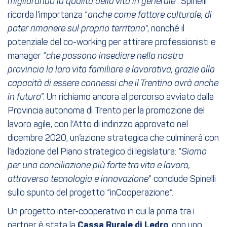
migliorando la qualità della vita in generale
”. Spinelli
ricorda l’importanza “
anche come fattore culturale, di
poter rimanere sul proprio territorio
”, nonché il
potenziale del co-working per attirare professionisti e
manager “
che possono insediare nella nostra
provincia la loro vita familiare e lavorativa, grazie alla
capacità di essere connessi che il Trentino avrà anche
in futuro
”. Un richiamo ancora al percorso avviato dalla
Provincia autonoma di Trento per la promozione del
lavoro agile, con l’Atto di indirizzo approvato nel
dicembre 2020, un’azione strategica che culminerà con
l’adozione del Piano strategico di legislatura: “
Siamo
per una conciliazione più forte tra vita e lavoro,
attraverso tecnologia e innovazione
” conclude Spinelli
sullo spunto del progetto “inCooperazione”.
Un progetto inter-cooperativo in cui la prima tra i
partner è stata la
Cassa Rurale di Ledro
, con uno