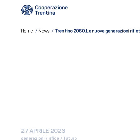
Trentino 2060. Le nuove generazioni riflet
Home
/
News
/
27 APRILE 2023
generazioni
 / 
sfide
 / 
futuro