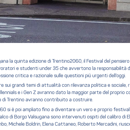
gana la quinta edizione di Trentino2060, il Festival del pensier
avoratori e studenti under 35 che avvertono la responsabilità di
sione critica e razionale sulle questioni più urgenti dell’oggi.
 sui grandi temi di attualità con rilevanza politica e sociale,
i Millennials e i Gen Z avranno dato la maggior parte del proprio
o di Trentino avranno contribuito a costruire.
0 si è poi ampliato fino a diventare un vero e proprio festival
alco di Borgo Valsugana sono intervenuti ospiti del calibro di El
mbo, Michele Boldrin, Elena Cattaneo, Roberto Mercadini, riuscen