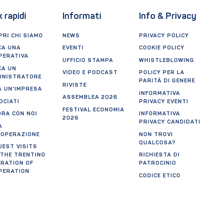
k rapidi
Informati
Info & Privacy
RI CHI SIAMO
NEWS
PRIVACY POLICY
CA UNA
EVENTI
COOKIE POLICY
PERATIVA
UFFICIO STAMPA
WHISTLEBLOWING
CA UN
VIDEO E PODCAST
POLICY PER LA
INISTRATORE
PARITÀ DI GENERE
RIVISTE
A UN'IMPRESA
INFORMATIVA
ASSEMBLEA 2026
OCIATI
PRIVACY EVENTI
FESTIVAL ECONOMIA
ORA CON NOI
INFORMATIVA
2026
PRIVACY CANDIDATI
A
OOPERAZIONE
NON TROVI
QUALCOSA?
UEST VISITS
 THE TRENTINO
RICHIESTA DI
ERATION OF
PATROCINIO
PERATION
CODICE ETICO
CREDITS
AGGIORNA
PREFERENZE