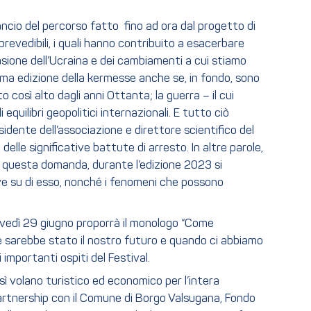
ancio del percorso fatto fino ad ora dal progetto di
revedibili, i quali hanno contribuito a esacerbare
vasione dell’Ucraina e dei cambiamenti a cui stiamo
rima edizione della kermesse anche se, in fondo, sono
o così alto dagli anni Ottanta; la guerra – il cui
quilibri geopolitici internazionali. E tutto ciò
idente dell’associazione e direttore scientifico del
delle significative battute di arresto. In altre parole,
 a questa domanda, durante l’edizione 2023 si
tive su di esso, nonché i fenomeni che possono
iovedì 29 giugno proporrà il monologo “Come
he sarebbe stato il nostro futuro e quando ci abbiamo
mportanti ospiti del Festival.
ì volano turistico ed economico per l’intera
artnership con il Comune di Borgo Valsugana, Fondo