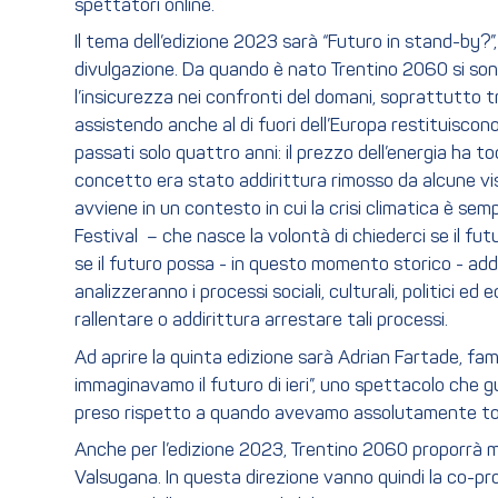
spettatori online.
Il tema dell’edizione 2023 sarà “Futuro in stand-by?”
divulgazione. Da quando è nato Trentino 2060 si sono 
l’insicurezza nei confronti del domani, soprattutto tr
assistendo anche al di fuori dell’Europa restituiscon
passati solo quattro anni: il prezzo dell’energia ha toc
concetto era stato addirittura rimosso da alcune visio
avviene in un contesto in cui la crisi climatica è se
Festival – che nasce la volontà di chiederci se il futu
se il futuro possa - in questo momento storico - addi
analizzeranno i processi sociali, culturali, politici 
rallentare o addirittura arrestare tali
Ad aprire la quinta edizione sarà Adrian Fartade, fa
immaginavamo il futuro di ieri”, uno spettacolo che 
preso rispetto a quando avevamo assolutamente torto.
Anche per l’edizione 2023, Trentino 2060 proporrà mo
Valsugana. In questa direzione vanno quindi la co-p