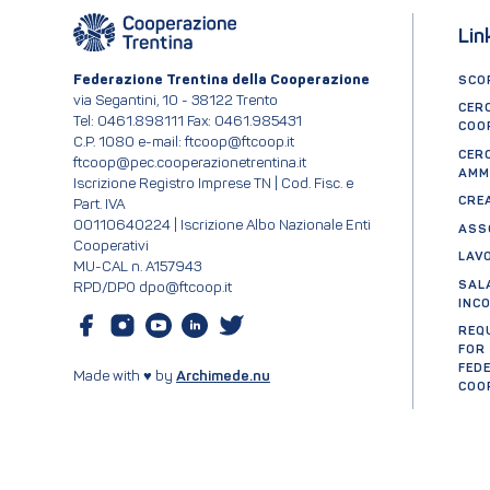
Lin
Federazione Trentina della Cooperazione
SCOP
via Segantini, 10 - 38122 Trento
CER
Tel: 0461.898111 Fax: 0461.985431
COO
C.P. 1080 e-mail: ftcoop@ftcoop.it
CER
ftcoop@pec.cooperazionetrentina.it
AMM
Iscrizione Registro Imprese TN | Cod. Fisc. e
CRE
Part. IVA
00110640224 | Iscrizione Albo Nazionale Enti
ASS
Cooperativi
LAV
MU-CAL n. A157943
SAL
RPD/DPO dpo@ftcoop.it
INC
REQ
FOR
FED
Made with ♥ by
Archimede.nu
COO