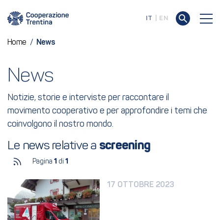
IT
EN
Home
/
News
News
Notizie, storie e interviste per raccontare il
movimento cooperativo e per approfondire i temi che
coinvolgono il nostro mondo.
Le news relative a 
screening
Pagina
1
di
1
17 OTTOBRE 2023