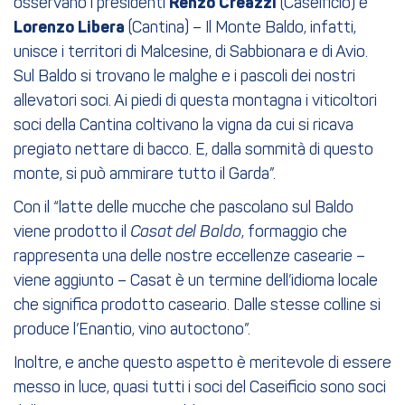
osservano i presidenti
Renzo Creazzi
(Caseificio) e
Lorenzo Libera
(Cantina) – Il Monte Baldo, infatti,
unisce i territori di Malcesine, di Sabbionara e di Avio.
Sul Baldo si trovano le malghe e i pascoli dei nostri
allevatori soci. Ai piedi di questa montagna i viticoltori
soci della Cantina coltivano la vigna da cui si ricava
pregiato nettare di bacco. E, dalla sommità di questo
monte, si può ammirare tutto il Garda”.
Con il “latte delle mucche che pascolano sul Baldo
viene prodotto il
Casat del Baldo
, formaggio che
rappresenta una delle nostre eccellenze casearie –
viene aggiunto – Casat è un termine dell’idioma locale
che significa prodotto caseario. Dalle stesse colline si
produce l’Enantio, vino autoctono”.
Inoltre, e anche questo aspetto è meritevole di essere
messo in luce, quasi tutti i soci del Caseificio sono soci