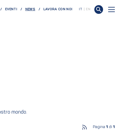
(CURRENT)
EVENTI
NEWS
LAVORA CON NOI
IT
EN
nostro mondo.
Pagina
1
di
1