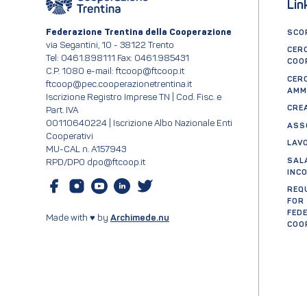
Lin
Federazione Trentina della Cooperazione
SCOP
via Segantini, 10 - 38122 Trento
CER
Tel: 0461.898111 Fax: 0461.985431
COO
C.P. 1080 e-mail: ftcoop@ftcoop.it
CER
ftcoop@pec.cooperazionetrentina.it
AMM
Iscrizione Registro Imprese TN | Cod. Fisc. e
CRE
Part. IVA
00110640224 | Iscrizione Albo Nazionale Enti
ASS
Cooperativi
LAV
MU-CAL n. A157943
SAL
RPD/DPO dpo@ftcoop.it
INC
REQ
FOR
FED
Made with ♥ by
Archimede.nu
COO