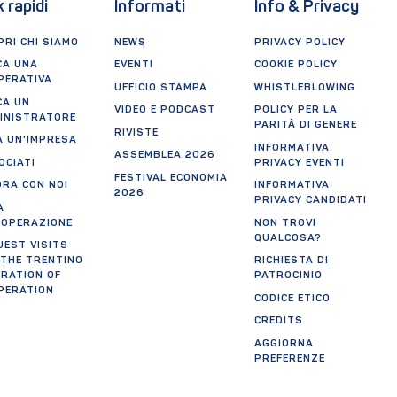
k rapidi
Informati
Info & Privacy
RI CHI SIAMO
NEWS
PRIVACY POLICY
CA UNA
EVENTI
COOKIE POLICY
PERATIVA
UFFICIO STAMPA
WHISTLEBLOWING
CA UN
VIDEO E PODCAST
POLICY PER LA
INISTRATORE
PARITÀ DI GENERE
RIVISTE
A UN'IMPRESA
INFORMATIVA
ASSEMBLEA 2026
OCIATI
PRIVACY EVENTI
FESTIVAL ECONOMIA
ORA CON NOI
INFORMATIVA
2026
PRIVACY CANDIDATI
A
OOPERAZIONE
NON TROVI
QUALCOSA?
UEST VISITS
 THE TRENTINO
RICHIESTA DI
ERATION OF
PATROCINIO
PERATION
CODICE ETICO
CREDITS
AGGIORNA
PREFERENZE