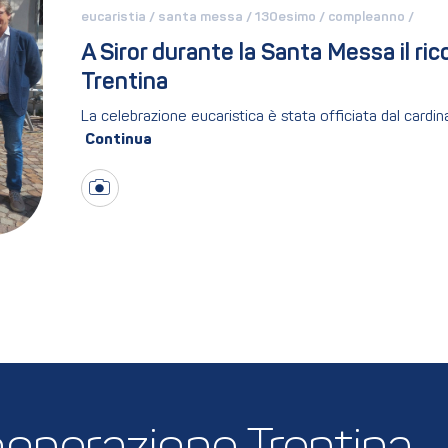
eucaristia / 
santa messa / 
130esimo / 
compleanno / 
A Siror durante la Santa Messa il ric
Trentina
La celebrazione eucaristica è stata officiata dal cardin