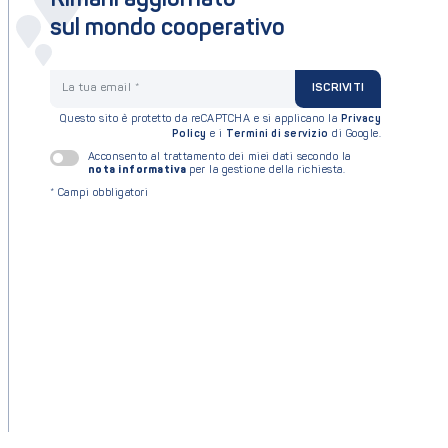
Rimani aggiornato
sul mondo cooperativo
La tua email
ISCRIVITI
Questo sito è protetto da reCAPTCHA e si applicano la
Privacy
Policy
e i
Termini di servizio
di Google.
Acconsento al trattamento dei miei dati secondo la
nota informativa
per la gestione della richiesta.
*
Campi obbligatori