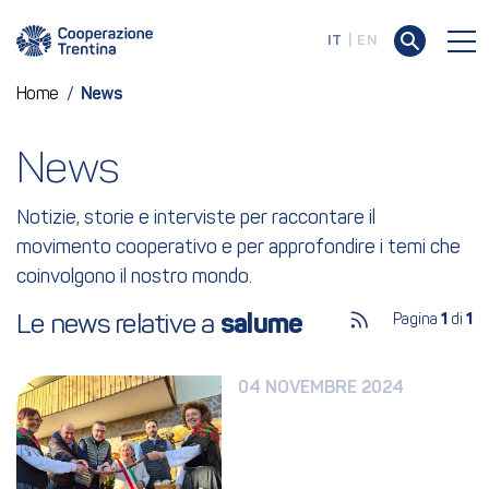
IT
EN
Home
/
News
News
Notizie, storie e interviste per raccontare il
movimento cooperativo e per approfondire i temi che
coinvolgono il nostro mondo.
Le news relative a 
salume
Pagina
1
di
1
04 NOVEMBRE 2024