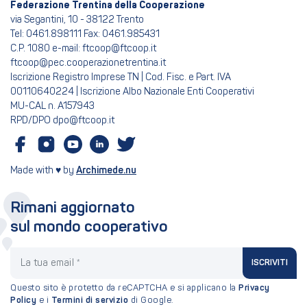
Federazione Trentina della Cooperazione
via Segantini, 10 - 38122 Trento
Tel: 0461.898111 Fax: 0461.985431
C.P. 1080 e-mail: ftcoop@ftcoop.it
ftcoop@pec.cooperazionetrentina.it
Iscrizione Registro Imprese TN | Cod. Fisc. e Part. IVA
00110640224 | Iscrizione Albo Nazionale Enti Cooperativi
MU-CAL n. A157943
RPD/DPO dpo@ftcoop.it
Made with ♥ by
Archimede.nu
Rimani aggiornato
sul mondo cooperativo
La tua email
ISCRIVITI
Questo sito è protetto da reCAPTCHA e si applicano la
Privacy
Policy
e i
Termini di servizio
di Google.