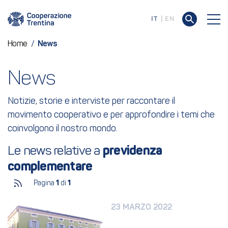
IT
EN
Home
/
News
News
Notizie, storie e interviste per raccontare il
movimento cooperativo e per approfondire i temi che
coinvolgono il nostro mondo.
Le news relative a 
previdenza 
complementare
Pagina
1
di
1
23 MARZO 2022