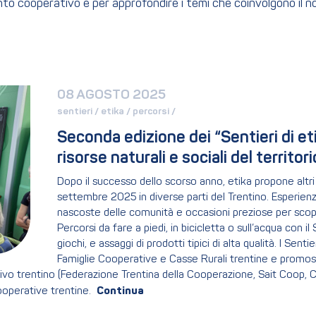
ento cooperativo e per approfondire i temi che coinvolgono il 
08 AGOSTO 2025
sentieri / 
etika / 
percorsi / 
Seconda edizione dei “Sentieri di etik
risorse naturali e sociali del territori
Dopo il successo dello scorso anno, etika propone altri
settembre 2025 in diverse parti del Trentino. Esperienz
nascoste delle comunità e occasioni preziose per scopri
Percorsi da fare a piedi, in bicicletta o sull’acqua con i
giochi, e assaggi di prodotti tipici di alta qualità. I Sen
Famiglie Cooperative e Casse Rurali trentine e promossi
tivo trentino (Federazione Trentina della Cooperazione, Sait Coop, C
Cooperative trentine.