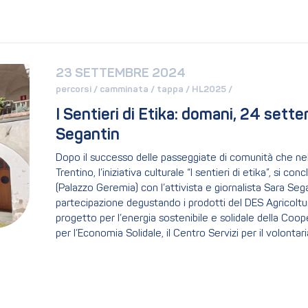
23 SETTEMBRE 2024
percorsi / 
camminata / 
tappa / 
HL2025 / 
I Sentieri di Etika: domani, 24 sette
Segantin
Dopo il successo delle passeggiate di comunità che nel
Trentino, l’iniziativa culturale “I sentieri di etika”, si
(Palazzo Geremia) con l’attivista e giornalista Sara Segan
partecipazione degustando i prodotti del DES Agricoltur
progetto per l’energia sostenibile e solidale della Coo
per l’Economia Solidale, il Centro Servizi per il volonta