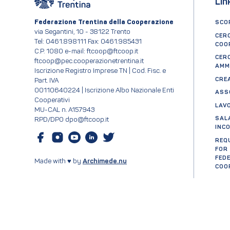
Lin
Federazione Trentina della Cooperazione
SCOP
via Segantini, 10 - 38122 Trento
CER
Tel: 0461.898111 Fax: 0461.985431
COO
C.P. 1080 e-mail: ftcoop@ftcoop.it
CER
ftcoop@pec.cooperazionetrentina.it
AMM
Iscrizione Registro Imprese TN | Cod. Fisc. e
CRE
Part. IVA
00110640224 | Iscrizione Albo Nazionale Enti
ASS
Cooperativi
LAV
MU-CAL n. A157943
SAL
RPD/DPO dpo@ftcoop.it
INC
REQ
FOR
FED
Made with ♥ by
Archimede.nu
COO
Cer