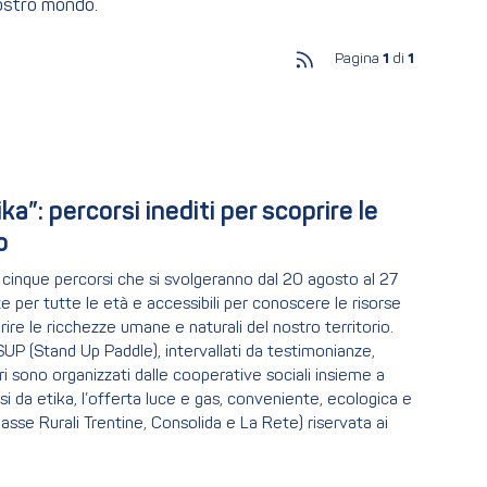
nostro mondo.
Pagina
1
di
1
a”: percorsi inediti per scoprire le 
o
 cinque percorsi che si svolgeranno dal 20 agosto al 27
e per tutte le età e accessibili per conoscere le risorse
re le ricchezze umane e naturali del nostro territorio.
l SUP (Stand Up Paddle), intervallati da testimonianze,
tieri sono organizzati dalle cooperative sociali insieme a
 da etika, l’offerta luce e gas, conveniente, ecologica e
asse Rurali Trentine, Consolida e La Rete) riservata ai