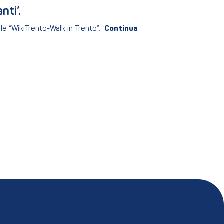
nti’.
ale “WikiTrento-Walk in Trento”.