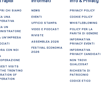
k rapidi
Informati
Info & Privacy
RI CHI SIAMO
NEWS
PRIVACY POLICY
CA UNA
EVENTI
COOKIE POLICY
PERATIVA
UFFICIO STAMPA
WHISTLEBLOWING
CA UN
VIDEO E PODCAST
POLICY PER LA
INISTRATORE
PARITÀ DI GENERE
RIVISTE
A UN'IMPRESA
INFORMATIVA
ASSEMBLEA 2026
OCIATI
PRIVACY EVENTI
FESTIVAL ECONOMIA
ORA CON NOI
INFORMATIVA
2026
PRIVACY CANDIDATI
A
OOPERAZIONE
NON TROVI
QUALCOSA?
UEST VISITS
 THE TRENTINO
RICHIESTA DI
ERATION OF
PATROCINIO
PERATION
CODICE ETICO
CREDITS
AGGIORNA
PREFERENZE
tificazioni