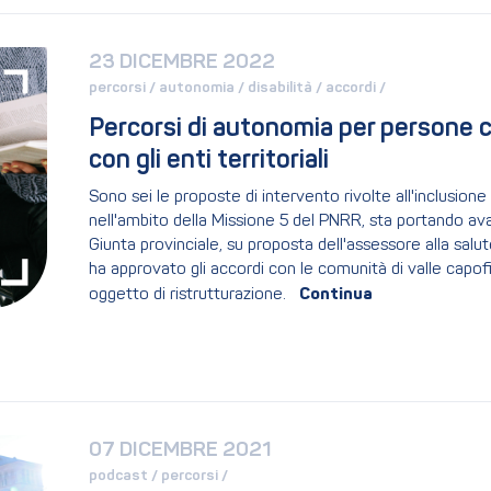
23 DICEMBRE 2022
percorsi / 
autonomia / 
disabilità / 
accordi / 
Percorsi di autonomia per persone con
con gli enti territoriali
Sono sei le proposte di intervento rivolte all'inclusione s
nell'ambito della Missione 5 del PNRR, sta portando av
Giunta provinciale, su proposta dell'assessore alla salute
ha approvato gli accordi con le comunità di valle capofil
oggetto di ristrutturazione.
07 DICEMBRE 2021
podcast / 
percorsi / 