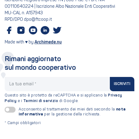
Iscrizione Registro Imprese TN | Cod. Fisc. e Part. IVA
00110640224 | Iscrizione Albo Nazionale Enti Cooperativi
MU-CAL n. A157943
RPD/DPO dpo@ftcoop.it
Made with ♥ by
Archimede.nu
Rimani aggiornato
sul mondo cooperativo
La tua email
ISCRIVITI
Questo sito è protetto da reCAPTCHA e si applicano la
Privacy
Policy
e i
Termini di servizio
di Google.
nota
Acconsento al trattamento dei miei dati secondo la
informativa
per la gestione della richiesta.
*
Campi obbligatori