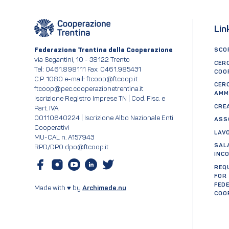
Lin
Federazione Trentina della Cooperazione
SCOP
via Segantini, 10 - 38122 Trento
CER
Tel: 0461.898111 Fax: 0461.985431
COO
C.P. 1080 e-mail: ftcoop@ftcoop.it
CER
ftcoop@pec.cooperazionetrentina.it
AMM
Iscrizione Registro Imprese TN | Cod. Fisc. e
CRE
Part. IVA
00110640224 | Iscrizione Albo Nazionale Enti
ASS
Cooperativi
LAV
MU-CAL n. A157943
SAL
RPD/DPO dpo@ftcoop.it
INC
REQ
FOR
FED
Made with ♥ by
Archimede.nu
COO