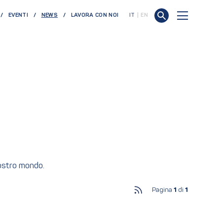
(CURRENT)
EVENTI
NEWS
LAVORA CON NOI
IT
EN
nostro mondo.
Pagina
1
di
1