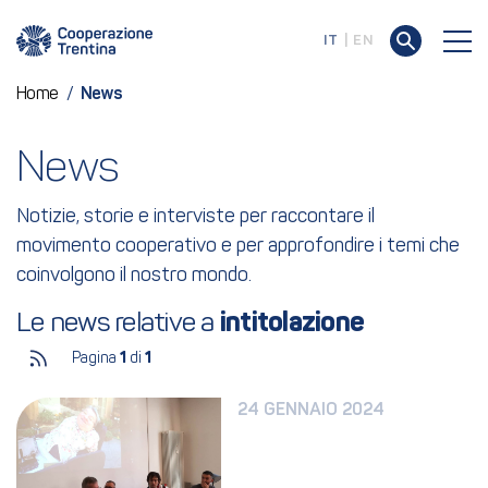
IT
EN
Home
/
News
News
Notizie, storie e interviste per raccontare il
movimento cooperativo e per approfondire i temi che
coinvolgono il nostro mondo.
Le news relative a 
intitolazione
Pagina
1
di
1
24 GENNAIO 2024