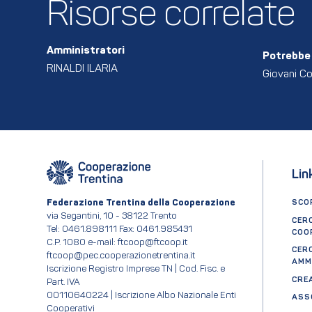
Risorse correlate
Amministratori
Potrebbe 
RINALDI ILARIA
Giovani Co
Lin
Federazione Trentina della Cooperazione
SCOP
via Segantini, 10 - 38122 Trento
CER
Tel: 0461.898111 Fax: 0461.985431
COO
C.P. 1080 e-mail: ftcoop@ftcoop.it
CER
ftcoop@pec.cooperazionetrentina.it
AMM
Iscrizione Registro Imprese TN | Cod. Fisc. e
CRE
Part. IVA
00110640224 | Iscrizione Albo Nazionale Enti
ASS
Cooperativi