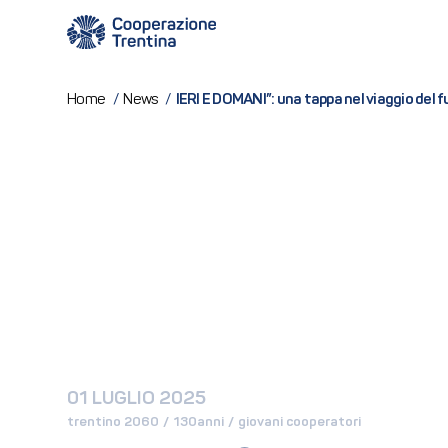
IERI E DOMANI”: una tappa nel viaggio del 
Home
/
News
/
01 LUGLIO 2025
trentino 2060
 / 
130anni
 / 
giovani cooperatori