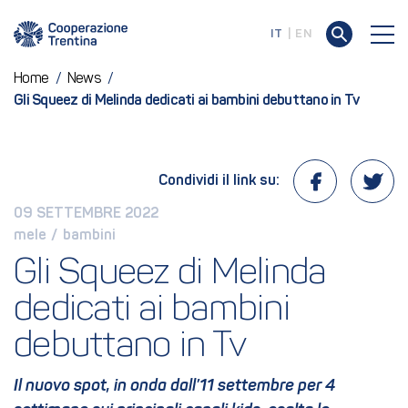
IT
EN
Home
/
News
/
Gli Squeez di Melinda dedicati ai bambini debuttano in Tv
Condividi il link su:
09 SETTEMBRE 2022
mele
 / 
bambini
Gli Squeez di Melinda 
dedicati ai bambini 
debuttano in Tv
Il nuovo spot, in onda dall’11 settembre per 4