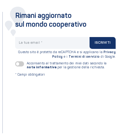
Rimani aggiornato
sul mondo cooperativo
La tua email
ISCRIVITI
Questo sito è protetto da reCAPTCHA e si applicano la
Privacy
Policy
e i
Termini di servizio
di Google.
Acconsento al trattamento dei miei dati secondo la
nota informativa
per la gestione della richiesta.
*
Campi obbligatori