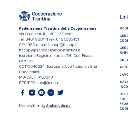
Lin
Federazione Trentina della Cooperazione
SCOP
via Segantini, 10 - 38122 Trento
CER
Tel: 0461.898111 Fax: 0461.985431
COO
C.P. 1080 e-mail: ftcoop@ftcoop.it
CER
ftcoop@pec.cooperazionetrentina.it
AMM
Iscrizione Registro Imprese TN | Cod. Fisc. e
CRE
Part. IVA
00110640224 | Iscrizione Albo Nazionale Enti
ASS
Cooperativi
LAV
MU-CAL n. A157943
SAL
RPD/DPO dpo@ftcoop.it
INC
REQ
FOR
FED
Made with ♥ by
Archimede.nu
COO