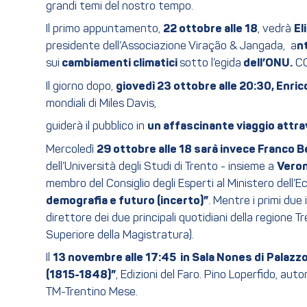
grandi temi del nostro tempo.
Il primo appuntamento,
22 ottobre alle 18
, vedrà
El
presidente dell’Associazione Viração & Jangada, a
nt
sui
cambiamenti climatici
sotto l’egida
dell’ONU.
CO
Il giorno dopo,
giovedì 23 ottobre alle 20:30, Enric
mondiali di Miles Davis,
guiderà il pubblico in
un affascinante viaggio attra
Mercoledì
29 ottobre alle 18 sarà invece Franco 
dell’Università degli Studi di Trento - insieme a
Veron
membro del Consiglio degli Esperti al Ministero dell’E
demografia e futuro (incerto)”
. Mentre i primi due
direttore dei due principali quotidiani della regione
Superiore della Magistratura).
Il
13 novembre alle 17:45 in Sala Nones di
Palazzo
(1815-1848)”
, Edizioni del Faro. Pino Loperfido, aut
TM-Trentino Mese.