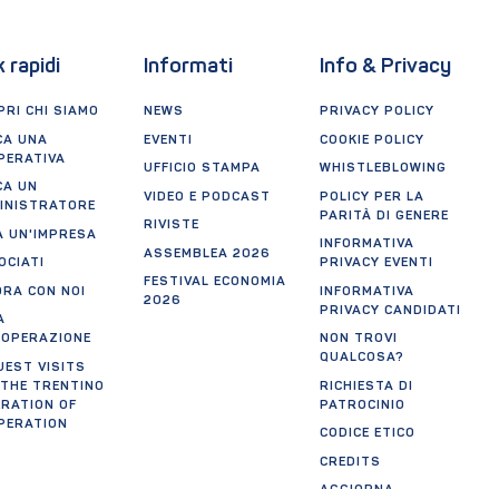
k rapidi
Informati
Info & Privacy
RI CHI SIAMO
NEWS
PRIVACY POLICY
CA UNA
EVENTI
COOKIE POLICY
PERATIVA
UFFICIO STAMPA
WHISTLEBLOWING
CA UN
VIDEO E PODCAST
POLICY PER LA
INISTRATORE
PARITÀ DI GENERE
RIVISTE
A UN'IMPRESA
INFORMATIVA
ASSEMBLEA 2026
OCIATI
PRIVACY EVENTI
FESTIVAL ECONOMIA
ORA CON NOI
INFORMATIVA
2026
PRIVACY CANDIDATI
A
OOPERAZIONE
NON TROVI
QUALCOSA?
UEST VISITS
 THE TRENTINO
RICHIESTA DI
ERATION OF
PATROCINIO
PERATION
CODICE ETICO
CREDITS
AGGIORNA