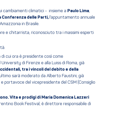
ui cambiamenti climatici - insieme a
Paulo Lima
,
la Conferenza delle Parti,
l’appuntamento annuale
’Amazzonia in Brasile.
re e chitarrista, riconosciuto tra i massimi esperti
tà.
a di cui ora è presidente così come
niversity di Firenze e alla Luiss di Roma, già
identali, tra i vincoli del debito e della
’ultimo sarà moderato da Alberto Faustini, già
ne e portavoce del vicepresidente del CSM (Consiglio
 dono. Vita e prodigi di Maria Domenica Lazzeri
 Trentino Book Festival, è direttore responsabile di