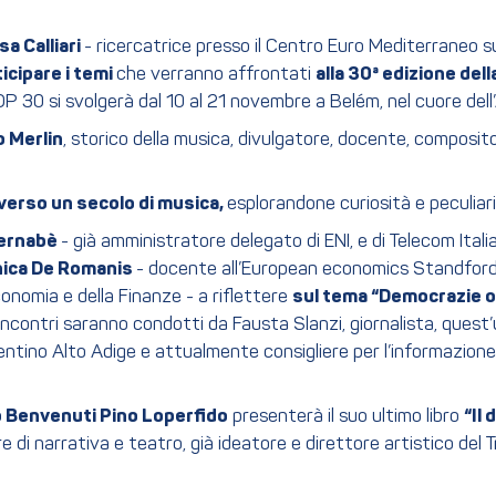
isa Calliari
- ricercatrice presso il Centro Euro Mediterraneo s
icipare i temi
che verranno affrontati
alla 30ª edizione del
P 30 si svolgerà dal 10 al 21 novembre a Belém, nel cuore dell
o Merlin
, storico della musica, divulgatore, docente, composito
verso un secolo di musica,
esplorandone curiosità e peculiari
Bernabè
- già amministratore delegato di ENI, e di Telecom Itali
ica De Romanis
- docente all’European economics Standford U
conomia e della Finanze - a riflettere
sul tema
“Democrazie occ
 incontri saranno condotti da Fausta Slanzi, giornalista, quest
 Trentino Alto Adige e attualmente consigliere per l’informazio
 Benvenuti Pino Loperfido
presenterà il suo ultimo libro
“Il
ore di narrativa e teatro, già ideatore e direttore artistico del