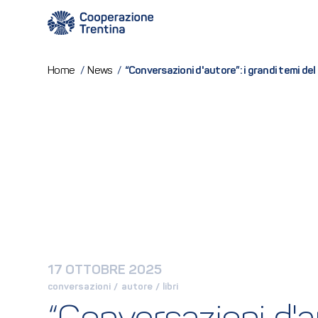
“Conversazioni d'autore”: i grandi temi del
Home
/
News
/
17 OTTOBRE 2025
conversazioni
 / 
autore
 / 
libri