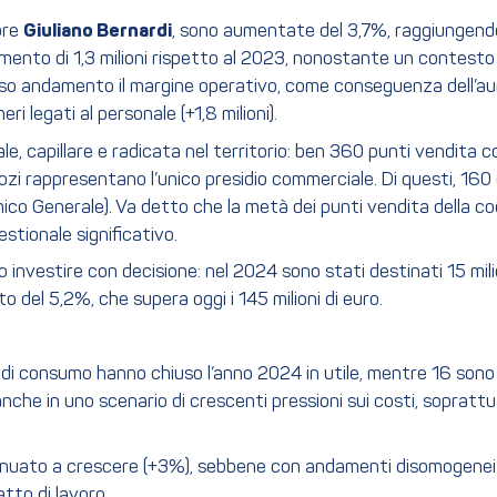
ore
Giuliano Bernardi
, sono aumentate del 3,7%, raggiungendo 
remento di 1,3 milioni rispetto al 2023, nonostante un contesto
verso andamento il margine operativo, come conseguenza dell’aum
ri legati al personale (+1,8 milioni).
le, capillare e radicata nel territorio: ben 360 punti vendita 
zi rappresentano l’unico presidio commerciale. Di questi, 160 o
mico Generale). Va detto che la metà dei punti vendita della 
stionale significativo.
investire con decisione: nel 2024 sono stati destinati 15 milio
 del 5,2%, che supera oggi i 145 milioni di euro.
 di consumo hanno chiuso l’anno 2024 in utile, mentre 16 sono r
che in uno scenario di crescenti pressioni sui costi, soprattut
inuato a crescere (+3%), sebbene con andamenti disomogenei su
tto di lavoro.