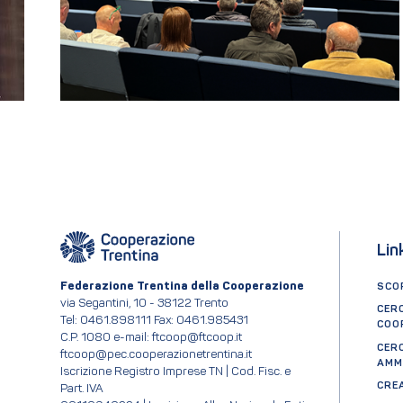
Lin
Federazione Trentina della Cooperazione
SCOP
via Segantini, 10 - 38122 Trento
CER
Tel: 0461.898111 Fax: 0461.985431
COO
C.P. 1080 e-mail: ftcoop@ftcoop.it
CER
ftcoop@pec.cooperazionetrentina.it
AMM
Iscrizione Registro Imprese TN | Cod. Fisc. e
CRE
Part. IVA