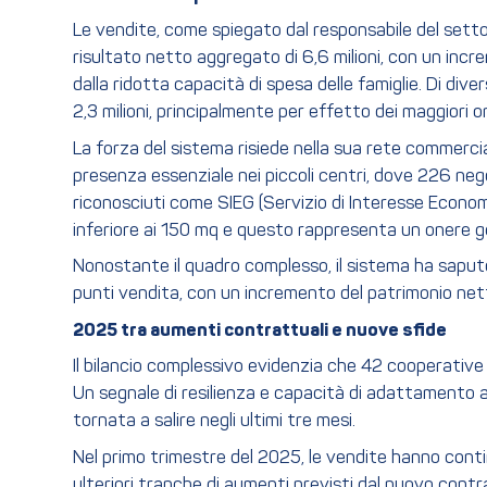
Le vendite, come spiegato dal responsabile del sett
risultato netto aggregato di 6,6 milioni, con un inc
dalla ridotta capacità di spesa delle famiglie. Di di
2,3 milioni, principalmente per effetto dei maggiori one
La forza del sistema risiede nella sua rete commercia
presenza essenziale nei piccoli centri, dove 226 nego
riconosciuti come SIEG (Servizio di Interesse Econo
inferiore ai 150 mq e questo rappresenta un onere ge
Nonostante il quadro complesso, il sistema ha saputo 
punti vendita, con un incremento del patrimonio netto
2025 tra aumenti contrattuali e nuove sfide
Il bilancio complessivo evidenzia che 42 cooperative
Un segnale di resilienza e capacità di adattamento an
tornata a salire negli ultimi tre mesi.
Nel primo trimestre del 2025, le vendite hanno cont
ulteriori tranche di aumenti previsti dal nuovo contra