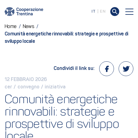
IT
EN
Home
/
News
/
Comunità energetiche rinnovabili: strategie e prospettive di
sviluppo locale
Condividi il link su:
12 FEBBRAIO 2026
cer
 / 
convegno
 / 
iniziativa
Comunità energetiche 
rinnovabili: strategie e 
prospettive di sviluppo 
locale