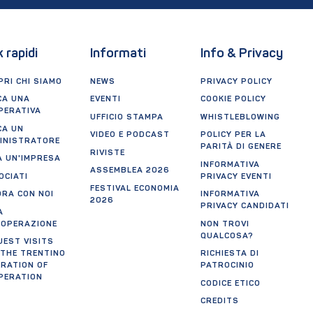
k rapidi
Informati
Info & Privacy
RI CHI SIAMO
NEWS
PRIVACY POLICY
CA UNA
EVENTI
COOKIE POLICY
PERATIVA
UFFICIO STAMPA
WHISTLEBLOWING
CA UN
VIDEO E PODCAST
POLICY PER LA
INISTRATORE
PARITÀ DI GENERE
RIVISTE
A UN'IMPRESA
INFORMATIVA
ASSEMBLEA 2026
OCIATI
PRIVACY EVENTI
FESTIVAL ECONOMIA
ORA CON NOI
INFORMATIVA
2026
PRIVACY CANDIDATI
A
OOPERAZIONE
NON TROVI
QUALCOSA?
UEST VISITS
 THE TRENTINO
RICHIESTA DI
ERATION OF
PATROCINIO
PERATION
CODICE ETICO
CREDITS