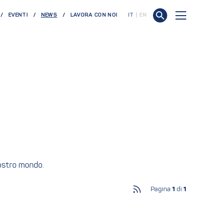
(CURRENT)
EVENTI
NEWS
LAVORA CON NOI
IT
EN
nostro mondo.
Pagina
1
di
1