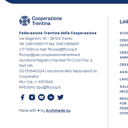
Lin
Federazione Trentina della Cooperazione
SCOP
via Segantini, 10 - 38122 Trento
CER
Tel: 0461.898111 Fax: 0461.985431
COO
C.P. 1080 e-mail: ftcoop@ftcoop.it
CER
ftcoop@pec.cooperazionetrentina.it
AMM
Iscrizione Registro Imprese TN | Cod. Fisc. e
CRE
Part. IVA
00110640224 | Iscrizione Albo Nazionale Enti
ASS
Cooperativi
LAV
MU-CAL n. A157943
SAL
RPD/DPO dpo@ftcoop.it
INC
REQ
FOR
FED
Made with ♥ by
Archimede.nu
COO