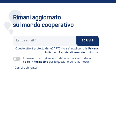
Rimani aggiornato
sul mondo cooperativo
La tua email
ISCRIVITI
Questo sito è protetto da reCAPTCHA e si applicano la
Privacy
Policy
e i
Termini di servizio
di Google.
Acconsento al trattamento dei miei dati secondo la
nota informativa
per la gestione della richiesta.
*
Campi obbligatori