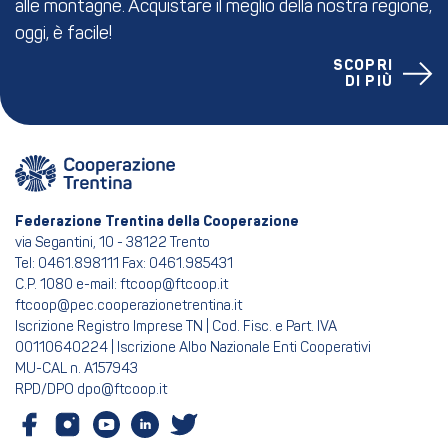
alle montagne. Acquistare il meglio della nostra regione,
oggi, è facile!
SCOPRI
DI PIÙ
Federazione Trentina della Cooperazione
via Segantini, 10 - 38122 Trento
Tel: 0461.898111 Fax: 0461.985431
C.P. 1080 e-mail: ftcoop@ftcoop.it
ftcoop@pec.cooperazionetrentina.it
Iscrizione Registro Imprese TN | Cod. Fisc. e Part. IVA
00110640224 | Iscrizione Albo Nazionale Enti Cooperativi
MU-CAL n. A157943
RPD/DPO dpo@ftcoop.it