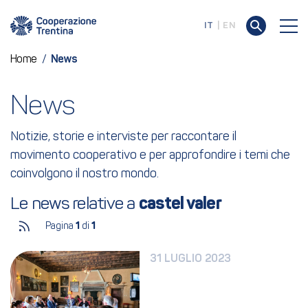
IT
EN
Home
/
News
News
Notizie, storie e interviste per raccontare il
movimento cooperativo e per approfondire i temi che
coinvolgono il nostro mondo.
Le news relative a 
castel valer
Pagina
1
di
1
31 LUGLIO 2023