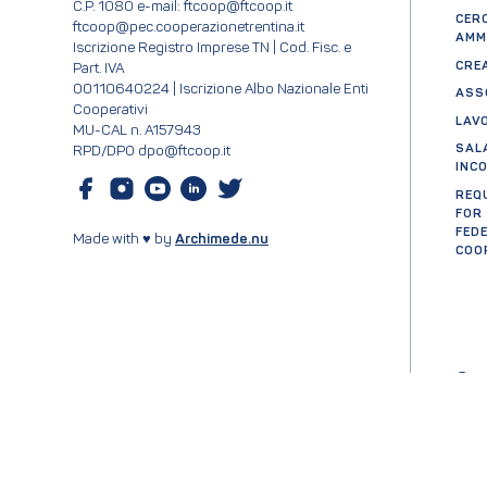
C.P. 1080 e-mail: ftcoop@ftcoop.it
CER
ftcoop@pec.cooperazionetrentina.it
AMM
Iscrizione Registro Imprese TN | Cod. Fisc. e
CRE
Part. IVA
00110640224 | Iscrizione Albo Nazionale Enti
ASS
Cooperativi
LAV
MU-CAL n. A157943
SAL
RPD/DPO dpo@ftcoop.it
INC
REQ
FOR
FED
Made with ♥ by
Archimede.nu
COO
Cer