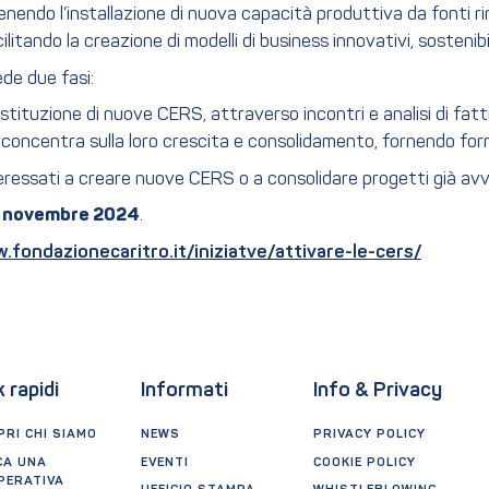
enendo l’installazione di nuova capacità produttiva da fonti rin
cilitando la creazione di modelli di business innovativi, sostenibil
de due fasi:
stituzione di nuove CERS, attraverso incontri e analisi di fattib
, si concentra sulla loro crescita e consolidamento, fornendo f
nteressati a creare nuove CERS o a consolidare progetti già avv
 novembre 2024
.
.fondazionecaritro.it/iniziatve/attivare-le-cers/
k rapidi
Informati
Info & Privacy
RI CHI SIAMO
NEWS
PRIVACY POLICY
CA UNA
EVENTI
COOKIE POLICY
PERATIVA