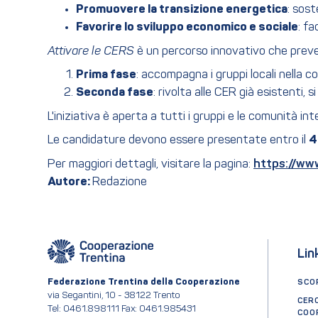
Promuovere la transizione energetica
: sost
Favorire lo sviluppo economico e sociale
: fa
Attivare le CERS
è un percorso innovativo che preve
Prima fase
: accompagna i gruppi locali nella co
Seconda fase
: rivolta alle CER già esistenti
L'iniziativa è aperta a tutti i gruppi e le comunità i
Le candidature devono essere presentate entro il
4
Per maggiori dettagli, visitare la pagina:
https://www
Autore:
Redazione
Lin
Federazione Trentina della Cooperazione
SCOP
via Segantini, 10 - 38122 Trento
CER
Tel: 0461.898111 Fax: 0461.985431
COO