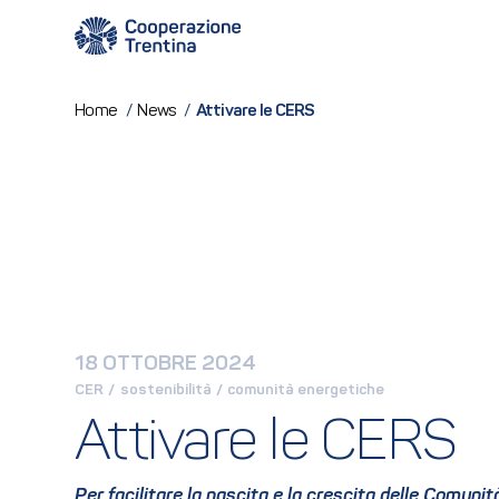
Attivare le CERS
Home
/
News
/
18 OTTOBRE 2024
CER
 / 
sostenibilità
 / 
comunità energetiche
Attivare le CERS
Per facilitare la nascita e la crescita delle Comunit