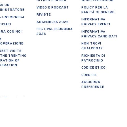
UFFICIO STAMPA
WHISTLEBLOWING
CA UN
VIDEO E PODCAST
POLICY PER LA
INISTRATORE
PARITÀ DI GENERE
RIVISTE
A UN'IMPRESA
INFORMATIVA
ASSEMBLEA 2026
OCIATI
PRIVACY EVENTI
FESTIVAL ECONOMIA
ORA CON NOI
INFORMATIVA
2026
PRIVACY CANDIDATI
A
OOPERAZIONE
NON TROVI
QUALCOSA?
UEST VISITS
 THE TRENTINO
RICHIESTA DI
ERATION OF
PATROCINIO
PERATION
CODICE ETICO
CREDITS
AGGIORNA
PREFERENZE
tificazioni