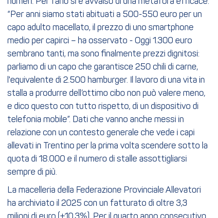
numeri. Per farlo si è avvalso di una metafora efficace.
“Per anni siamo stati abituati a 500-550 euro per un
capo adulto macellato, il prezzo di uno smartphone
medio per capirci – ha osservato - Oggi 1.300 euro
sembrano tanti, ma sono finalmente prezzi dignitosi:
parliamo di un capo che garantisce 250 chili di carne,
l'equivalente di 2.500 hamburger. Il lavoro di una vita in
stalla a produrre dell’ottimo cibo non può valere meno,
e dico questo con tutto rispetto, di un dispositivo di
telefonia mobile”. Dati che vanno anche messi in
relazione con un contesto generale che vede i capi
allevati in Trentino per la prima volta scendere sotto la
quota di 18.000 e il numero di stalle assottigliarsi
sempre di più.
La macelleria della Federazione Provinciale Allevatori
ha archiviato il 2025 con un fatturato di oltre 3,3
milioni di euro (+10,3%). Per il quarto anno consecutivo