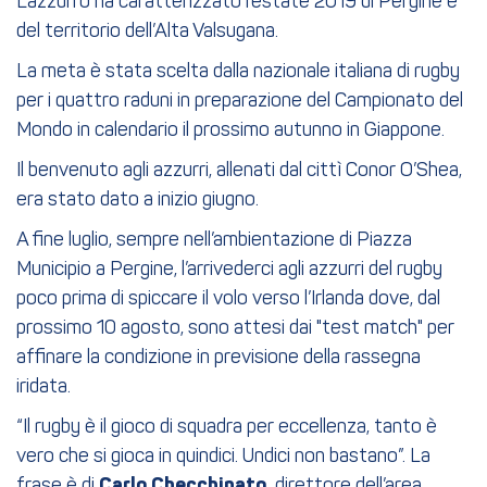
L’azzurro ha caratterizzato l’estate 2019 di Pergine e
del territorio dell’Alta Valsugana.
La meta è stata scelta dalla nazionale italiana di rugby
per i quattro raduni in preparazione del Campionato del
Mondo in calendario il prossimo autunno in Giappone.
Il benvenuto agli azzurri, allenati dal cittì Conor O’Shea,
era stato dato a inizio giugno.
A fine luglio, sempre nell’ambientazione di Piazza
Municipio a Pergine, l’arrivederci agli azzurri del rugby
poco prima di spiccare il volo verso l’Irlanda dove, dal
prossimo 10 agosto, sono attesi dai "test match" per
affinare la condizione in previsione della rassegna
iridata.
“Il rugby è il gioco di squadra per eccellenza, tanto è
vero che si gioca in quindici. Undici non bastano”. La
frase è di
Carlo Checchinato,
direttore dell’area