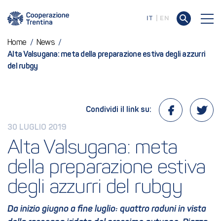
IT
EN
Home
/
News
/
Alta Valsugana: meta della preparazione estiva degli azzurri
del rubgy
Condividi il link su:
30 LUGLIO 2019
Alta Valsugana: meta 
della preparazione estiva 
degli azzurri del rubgy
Da inizio giugno a fine luglio: quattro raduni in vista