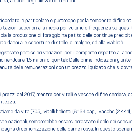
a, a danni degli allevatori trentini”.
ricordato in particolare e purtroppo per la tempesta di fine ot
ipitazioni superiori alla media per volume e frequenza su quasi tu
cia la produzione di foraggio ha patito delle continue precipita
danni alle coperture di stalle, di malghe, ed alla viabilità.
gistrate particolari variazioni per il comparto rispetto all’ann
andosi a 1,5 milioni di quintali: Dalle prime indicazioni giunt
nuta delle remunerazioni con un prezzo liquidato che si dovreb
rezzi del 2017, mentre per vitelli e vacche di fine carriera, do
antezza.
ame da vita (705), vitelli baliotti (6.134 capi), vacche (2.441), 
he nazionali, sembrerebbe essersi arrestato il calo dei consum
agna di demonizzazione della carne rossa. In questo scenario l’