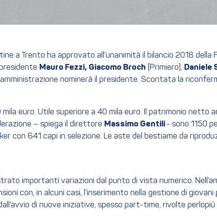
ettine a Trento ha approvato all’unanimità il bilancio 2018 del
l presidente
Mauro Fezzi,
Giacomo Broch
(Primiero),
Daniele 
di amministrazione nominerà il presidente. Scontata la riconferm
79 mila euro. Utile superiore a 40 mila euro. Il patrimonio netto
ederazione – spiega il direttore
Massimo Gentili
- sono 1150 pe
iker con 641 capi in selezione. Le aste del bestiame da riprod
rato importanti variazioni dal punto di vista numerico. Nell’am
ni con, in alcuni casi, l’inserimento nella gestione di giovani p
l’avvio di nuove iniziative, spesso part-time, rivolte perlopiù a