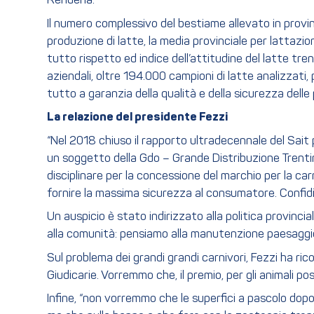
Rendena.
Il numero complessivo del bestiame allevato in provin
produzione di latte, la media provinciale per lattazi
tutto rispetto ed indice dell’attitudine del latte trent
aziendali, oltre 194.000 campioni di latte analizzati, 
tutto a garanzia della qualità e della sicurezza delle
La relazione del presidente Fezzi
“Nel 2018 chiuso il rapporto ultradecennale del Sait
un soggetto della Gdo – Grande Distribuzione Trentina
disciplinare per la concessione del marchio per la carn
fornire la massima sicurezza al consumatore. Confidia
Un auspicio è stato indirizzato alla politica provincia
alla comunità: pensiamo alla manutenzione paesaggio, t
Sul problema dei grandi grandi carnivori, Fezzi ha ric
Giudicarie. Vorremmo che, il premio, per gli animali 
Infine, “non vorremmo che le superfici a pascolo dopo