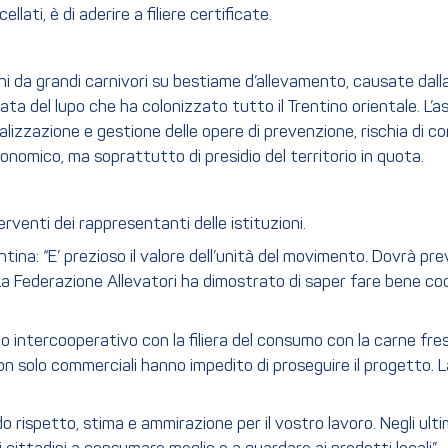
ati, è di aderire a filiere certificate.
zioni da grandi carnivori su bestiame d’allevamento, causate da
ta del lupo che ha colonizzato tutto il Trentino orientale. L’
 realizzazione e gestione delle opere di prevenzione, rischia di
conomico, ma soprattutto di presidio del territorio in quota.
rventi dei rappresentanti delle istituzioni.
tina: “E’ prezioso il valore dell’unità del movimento. Dovrà prev
a Federazione Allevatori ha dimostrato di saper fare bene coop
tto intercooperativo con la filiera del consumo con la carne fr
 solo commerciali hanno impedito di proseguire il progetto. L
o rispetto, stima e ammirazione per il vostro lavoro. Negli ulti