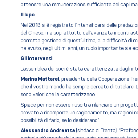
ottenere una remunerazione sufficiente dei capi macell
Il lupo
Nel 2018 si è registrato l’intensificarsi delle preda
del Chiese, ma soprattutto dall’avanzata incontrasta
corretta gestione di quest’ultimo, e la difficoltà di
ha avuto, negli ultimi anni, un ruolo importante sia e
Gli interventi
L’assemblea dei soci è stata caratterizzata dagli inte
Marina Mattarei
, presidente della Cooperazione Tren
che il vostro mondo ha sempre cercato di tutelare. L
sono valori che la caratterizzano.
Spiace per non essere riusciti a rilanciare un proge
provato a ricomporre un ragionamento, ma ragioni non
possibilità di farlo, se lo desiderano”.
Alessandro Andreatta
(sindaco di Trento): “Profond