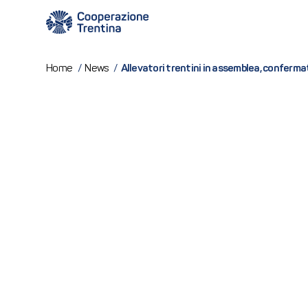
Allevatori trentini in assemblea, conferm
Home
/
News
/