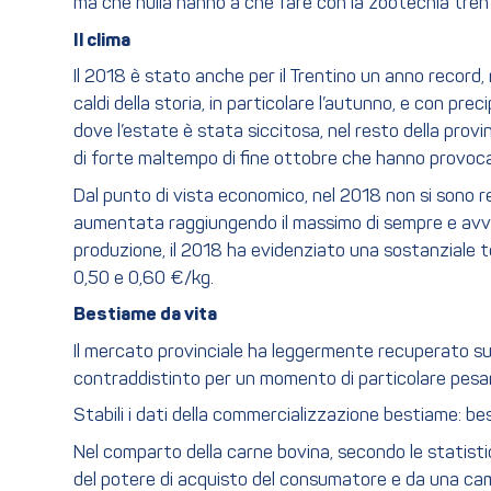
ma che nulla hanno a che fare con la zootecnia trentin
Il clima
Il 2018 è stato anche per il Trentino un anno record, 
caldi della storia, in particolare l’autunno, e con prec
dove l’estate è stata siccitosa, nel resto della provin
di forte maltempo di fine ottobre che hanno provocato 
Dal punto di vista economico, nel 2018 non si sono re
aumentata raggiungendo il massimo di sempre e avvicin
produzione, il 2018 ha evidenziato una sostanziale te
0,50 e 0,60 €/kg.
Bestiame da vita
Il mercato provinciale ha leggermente recuperato sui p
contraddistinto per un momento di particolare pes
Stabili i dati della commercializzazione bestiame: besti
Nel comparto della carne bovina, secondo le statistic
del potere di acquisto del consumatore e da una camp