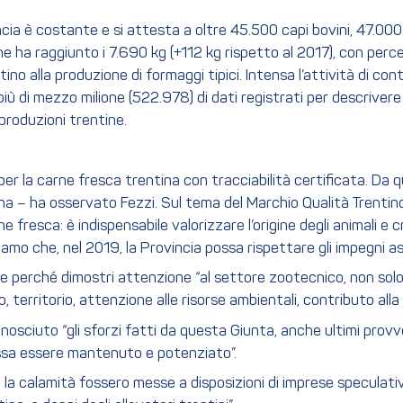
cia è costante e si attesta a oltre 45.500 capi bovini, 47.000 o
one ha raggiunto i 7.690 kg (+112 kg rispetto al 2017), con perc
ino alla produzione di formaggi tipici. Intensa l’attività di cont
più di mezzo milione (522.978) di dati registrati per descrivere 
 produzioni trentine.
 per la carne fresca trentina con tracciabilità certificata. D
 – ha osservato Fezzi. Sul tema del Marchio Qualità Trentino, a
e fresca: è indispensabile valorizzare l’origine degli animali e c
mo che, nel 2019, la Provincia possa rispettare gli impegni as
le perché dimostri attenzione “al settore zootecnico, non solo p
erritorio, attenzione alle risorse ambientali, contributo alla i
onosciuto “gli sforzi fatti da questa Giunta, anche ultimi provv
possa essere mantenuto e potenziato”.
 la calamità fossero messe a disposizioni di imprese speculative