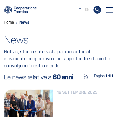
IT
EN
Home
/
News
News
Notizie, storie e interviste per raccontare il
movimento cooperativo e per approfondire i temi che
coinvolgono il nostro mondo.
Le news relative a 
60 anni
Pagina
1
di
1
12 SETTEMBRE 2025