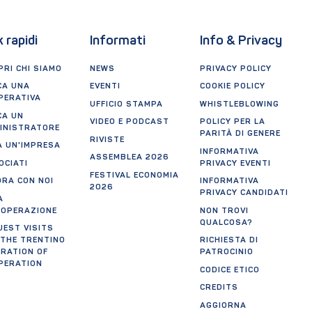
k rapidi
Informati
Info & Privacy
RI CHI SIAMO
NEWS
PRIVACY POLICY
CA UNA
EVENTI
COOKIE POLICY
PERATIVA
UFFICIO STAMPA
WHISTLEBLOWING
CA UN
VIDEO E PODCAST
POLICY PER LA
INISTRATORE
PARITÀ DI GENERE
RIVISTE
A UN'IMPRESA
INFORMATIVA
ASSEMBLEA 2026
OCIATI
PRIVACY EVENTI
FESTIVAL ECONOMIA
ORA CON NOI
INFORMATIVA
2026
PRIVACY CANDIDATI
A
OOPERAZIONE
NON TROVI
QUALCOSA?
UEST VISITS
 THE TRENTINO
RICHIESTA DI
ERATION OF
PATROCINIO
PERATION
CODICE ETICO
CREDITS
AGGIORNA