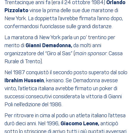
Trentacinque anni fa (era il 24 ottobre 1984)
Orlando
Pizzolato
vinse la prima delle sue due maratone di
New York. La doppietta l’avrebbe firmata l’anno dopo,
confermandosi fuoriclasse sulle grandi distanze.
La maratona di New York parla un po’ trentino per
merito di
Gianni Demadonna,
da molti anni
organizzatore del “Giro al Sas” (
main sponsor
: Cassa
Rurale di Trento).
Nel 1987 conquistò il secondo posto superato dal solo
Ibrahim Hussein
, keniano. Se Demadonna avesse
vinto, l’atletica italiana avrebbe firmato un poker di
successi consecutivi considerata la vittoria di Gianni
Poli nell’edizione del 1986.
Per ritrovare in cima al podio un atleta italiano l’attesa
durò dieci anni. Nel 1996,
Giacomo Leone,
anticipò
sotto lo striscione di arrivo tutti i più quotati avversari.