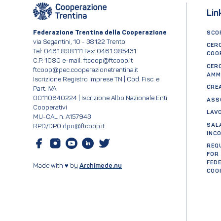
Lin
Federazione Trentina della Cooperazione
SCOP
via Segantini, 10 - 38122 Trento
CER
Tel: 0461.898111 Fax: 0461.985431
COO
C.P. 1080 e-mail: ftcoop@ftcoop.it
CER
ftcoop@pec.cooperazionetrentina.it
AMM
Iscrizione Registro Imprese TN | Cod. Fisc. e
CRE
Part. IVA
00110640224 | Iscrizione Albo Nazionale Enti
ASS
Cooperativi
LAV
MU-CAL n. A157943
SAL
RPD/DPO dpo@ftcoop.it
INC
REQ
FOR
FED
Made with ♥ by
Archimede.nu
COO