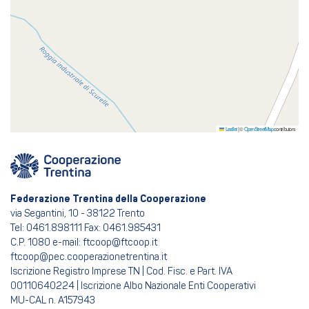
Leaflet
|
©
OpenStreetMap
contributors
Federazione Trentina della Cooperazione
via Segantini, 10 - 38122 Trento
Tel: 0461.898111 Fax: 0461.985431
C.P. 1080 e-mail: ftcoop@ftcoop.it
ftcoop@pec.cooperazionetrentina.it
Iscrizione Registro Imprese TN | Cod. Fisc. e Part. IVA
00110640224 | Iscrizione Albo Nazionale Enti Cooperativi
MU-CAL n. A157943