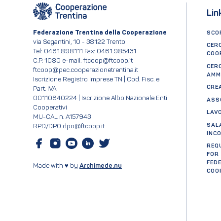
Lin
Federazione Trentina della Cooperazione
SCOP
via Segantini, 10 - 38122 Trento
CER
Tel: 0461.898111 Fax: 0461.985431
COO
C.P. 1080 e-mail: ftcoop@ftcoop.it
CER
ftcoop@pec.cooperazionetrentina.it
AMM
Iscrizione Registro Imprese TN | Cod. Fisc. e
CRE
Part. IVA
00110640224 | Iscrizione Albo Nazionale Enti
ASS
Cooperativi
LAV
MU-CAL n. A157943
SAL
RPD/DPO dpo@ftcoop.it
INC
REQ
FOR
FED
Made with ♥ by
Archimede.nu
COO