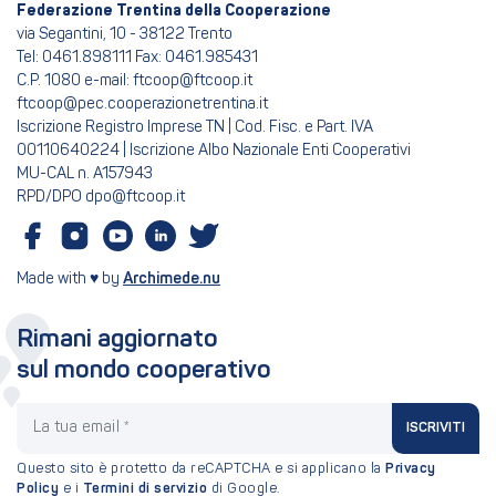
Federazione Trentina della Cooperazione
via Segantini, 10 - 38122 Trento
Tel: 0461.898111 Fax: 0461.985431
C.P. 1080 e-mail: ftcoop@ftcoop.it
ftcoop@pec.cooperazionetrentina.it
Iscrizione Registro Imprese TN | Cod. Fisc. e Part. IVA
00110640224 | Iscrizione Albo Nazionale Enti Cooperativi
MU-CAL n. A157943
RPD/DPO dpo@ftcoop.it
Made with ♥ by
Archimede.nu
Rimani aggiornato
sul mondo cooperativo
La tua email
ISCRIVITI
Questo sito è protetto da reCAPTCHA e si applicano la
Privacy
Policy
e i
Termini di servizio
di Google.