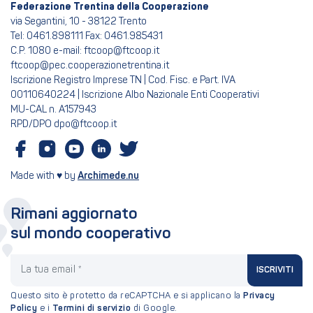
Federazione Trentina della Cooperazione
via Segantini, 10 - 38122 Trento
Tel: 0461.898111 Fax: 0461.985431
C.P. 1080 e-mail: ftcoop@ftcoop.it
ftcoop@pec.cooperazionetrentina.it
Iscrizione Registro Imprese TN | Cod. Fisc. e Part. IVA
00110640224 | Iscrizione Albo Nazionale Enti Cooperativi
MU-CAL n. A157943
RPD/DPO dpo@ftcoop.it
Made with ♥ by
Archimede.nu
Rimani aggiornato
sul mondo cooperativo
La tua email
ISCRIVITI
Questo sito è protetto da reCAPTCHA e si applicano la
Privacy
Policy
e i
Termini di servizio
di Google.