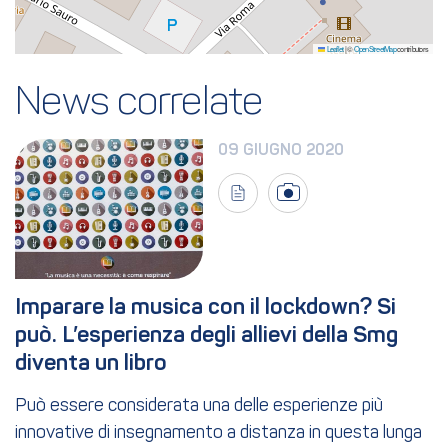
Leaflet
|
©
OpenStreetMap
contributors
News correlate
09 GIUGNO 2020
Imparare la musica con il lockdown? Si 
può. L’esperienza degli allievi della Smg 
diventa un libro
Può essere considerata una delle esperienze più
innovative di insegnamento a distanza in questa lunga