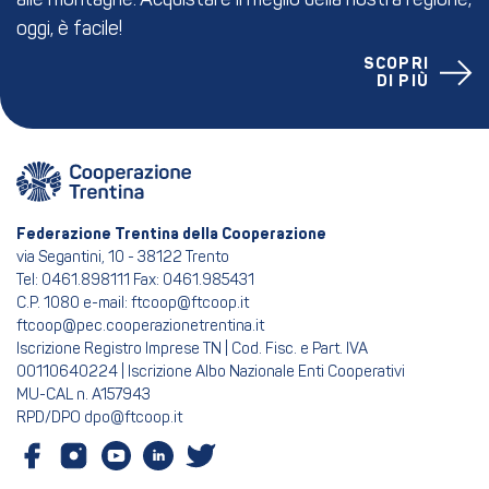
alle montagne. Acquistare il meglio della nostra regione,
oggi, è facile!
SCOPRI
DI PIÙ
Federazione Trentina della Cooperazione
via Segantini, 10 - 38122 Trento
Tel: 0461.898111 Fax: 0461.985431
C.P. 1080 e-mail: ftcoop@ftcoop.it
ftcoop@pec.cooperazionetrentina.it
Iscrizione Registro Imprese TN | Cod. Fisc. e Part. IVA
00110640224 | Iscrizione Albo Nazionale Enti Cooperativi
MU-CAL n. A157943
RPD/DPO dpo@ftcoop.it