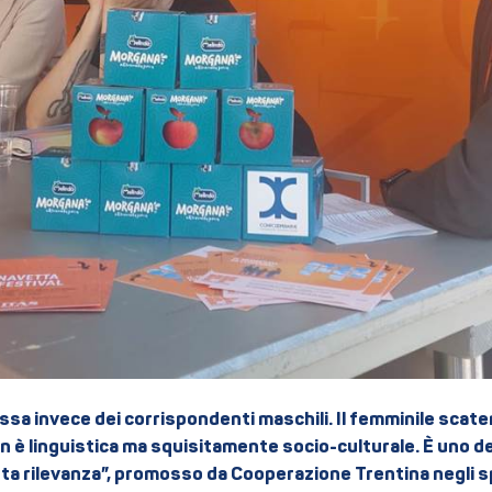
sa invece dei corrispondenti maschili. Il femminile scate
 è linguistica ma squisitamente socio-culturale. È uno dei
erta rilevanza”, promosso da Cooperazione Trentina negli s