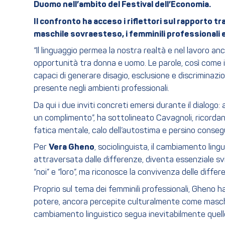
Duomo nell’ambito del Festival dell’Economia.
Il confronto ha acceso i riflettori sul rapporto 
maschile sovraesteso, i femminili professionali e
“Il linguaggio permea la nostra realtà e nel lavoro anc
opportunità tra donna e uomo. Le parole, così come 
capaci di generare disagio, esclusione e discriminazi
presente negli ambienti professionali.
Da qui i due inviti concreti emersi durante il dialogo
un complimento”, ha sottolineato Cavagnoli, ricordan
fatica mentale, calo dell’autostima e persino consegu
Per
Vera Gheno
, sociolinguista, il cambiamento lin
attraversata dalle differenze, diventa essenziale svi
“noi” e “loro”, ma riconosce la convivenza delle differe
Proprio sul tema dei femminili professionali, Gheno h
potere, ancora percepite culturalmente come maschili.
cambiamento linguistico segua inevitabilmente quello