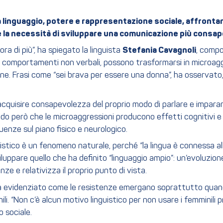
tra linguaggio, potere e rappresentazione sociale, affronta
 la necessità di sviluppare una comunicazione più consape
ora di più”, ha spiegato la linguista
Stefania Cavagnoli
, compo
i comportamenti non verbali, possono trasformarsi in microag
one. Frasi come “sei brava per essere una donna”, ha osservato
: acquisire consapevolezza del proprio modo di parlare e imparar
do però che le microaggressioni producono effetti cognitivi e 
enze sul piano fisico e neurologico.
guistico è un fenomeno naturale, perché “la lingua è connessa al
luppare quello che ha definito “linguaggio ampio”: un’evoluzione
nze e relativizza il proprio punto di vista.
a evidenziato come le resistenze emergano soprattutto quando il
 “Non c’è alcun motivo linguistico per non usare i femminili pr
 sociale.