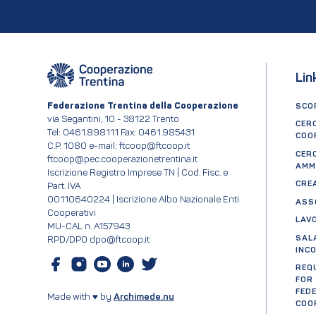
Lin
Federazione Trentina della Cooperazione
SCOP
via Segantini, 10 - 38122 Trento
CER
Tel: 0461.898111 Fax: 0461.985431
COO
C.P. 1080 e-mail: ftcoop@ftcoop.it
CER
ftcoop@pec.cooperazionetrentina.it
AMM
Iscrizione Registro Imprese TN | Cod. Fisc. e
CRE
Part. IVA
00110640224 | Iscrizione Albo Nazionale Enti
ASS
Cooperativi
LAV
MU-CAL n. A157943
SAL
RPD/DPO dpo@ftcoop.it
INC
REQ
FOR
FED
Made with ♥ by
Archimede.nu
COO