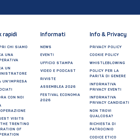
k rapidi
Informati
Info & Privacy
RI CHI SIAMO
NEWS
PRIVACY POLICY
CA UNA
EVENTI
COOKIE POLICY
PERATIVA
UFFICIO STAMPA
WHISTLEBLOWING
CA UN
VIDEO E PODCAST
POLICY PER LA
INISTRATORE
PARITÀ DI GENERE
RIVISTE
A UN'IMPRESA
INFORMATIVA
ASSEMBLEA 2026
OCIATI
PRIVACY EVENTI
FESTIVAL ECONOMIA
ORA CON NOI
INFORMATIVA
2026
PRIVACY CANDIDATI
A
OOPERAZIONE
NON TROVI
QUALCOSA?
UEST VISITS
 THE TRENTINO
RICHIESTA DI
ERATION OF
PATROCINIO
PERATION
CODICE ETICO