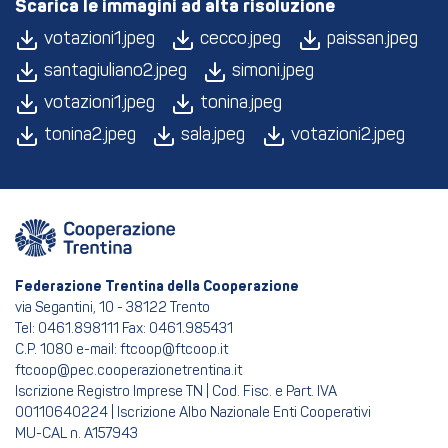
Scarica le immagini ad alta risoluzione
votazioni1.jpeg
cecco.jpeg
paissan.jpeg
santagiuliano2.jpeg
simoni.jpeg
votazioni1.jpeg
tonina.jpeg
tonina2.jpeg
sala.jpeg
votazioni2.jpeg
Federazione Trentina della Cooperazione
via Segantini, 10 - 38122 Trento
Tel: 0461.898111 Fax: 0461.985431
C.P. 1080 e-mail: ftcoop@ftcoop.it
ftcoop@pec.cooperazionetrentina.it
Iscrizione Registro Imprese TN | Cod. Fisc. e Part. IVA
00110640224 | Iscrizione Albo Nazionale Enti Cooperativi
MU-CAL n. A157943