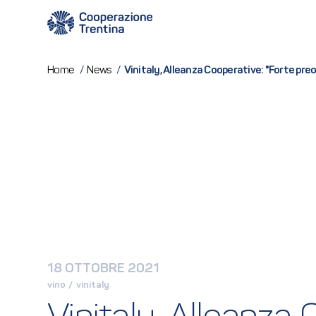
Vinitaly, Alleanza Cooperative: "Forte preo
Home
/
News
/
18 OTTOBRE 2021
vino
 / 
vinitaly