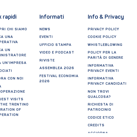
k rapidi
Informati
Info & Privacy
RI CHI SIAMO
NEWS
PRIVACY POLICY
CA UNA
EVENTI
COOKIE POLICY
PERATIVA
UFFICIO STAMPA
WHISTLEBLOWING
CA UN
VIDEO E PODCAST
POLICY PER LA
INISTRATORE
PARITÀ DI GENERE
RIVISTE
A UN'IMPRESA
INFORMATIVA
ASSEMBLEA 2026
OCIATI
PRIVACY EVENTI
FESTIVAL ECONOMIA
ORA CON NOI
INFORMATIVA
2026
PRIVACY CANDIDATI
A
OOPERAZIONE
NON TROVI
QUALCOSA?
UEST VISITS
 THE TRENTINO
RICHIESTA DI
ERATION OF
PATROCINIO
PERATION
CODICE ETICO
CREDITS
AGGIORNA