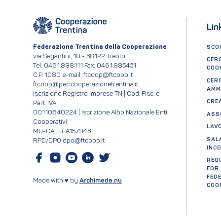
Lin
Federazione Trentina della Cooperazione
SCOP
via Segantini, 10 - 38122 Trento
CER
Tel: 0461.898111 Fax: 0461.985431
COO
C.P. 1080 e-mail: ftcoop@ftcoop.it
CER
ftcoop@pec.cooperazionetrentina.it
AMM
Iscrizione Registro Imprese TN | Cod. Fisc. e
CRE
Part. IVA
00110640224 | Iscrizione Albo Nazionale Enti
ASS
Cooperativi
LAV
MU-CAL n. A157943
SAL
RPD/DPO dpo@ftcoop.it
INC
REQ
FOR
FED
Made with ♥ by
Archimede.nu
COO