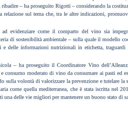
da ribadire – ha proseguito Rigotti – considerando la costi
 relazione sul tema che, tra le altre indicazioni, promuov
ne ad evidenziare come il comparto del vino sia imp
ia di sostenibilità ambientale – sulla quale il modello c
ti e delle informazioni nutrizionali in etichetta, traguard
nicola – ha proseguito il Coordinatore Vino dell’Alleanz
e consumo moderato di vino da consumare ai pasti ed espr
o sulla volontà di valorizzare la prevenzione e tutelare la 
aria come quella mediterranea, che è stata iscritta nel 20
esti una delle vie migliori per mantenere un buono stato di sa