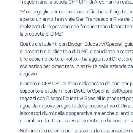
frequentano la scuola CFP UPT di Arco hanno realizzato
“E’ un orgoglio per noi lavorare affinché la fragilità i
aperto un anno fa in viale San Francesco a Riva del G
realizzati dalle persone che frequentano i laboratori 
la proposta di D ME”.
Quattro studenti con Bisogni Educativi Speciali, guid
di prodotti e di clientela di D ME, e poi ideato e real
che abbiamo colto al volto – ha aggiunto il Direttor
scolastico per cimentarsi in attività nelle aziende de
negozio.
Eliodoro e CFP UPT di Arco collaborano da anni per per
supporto a studenti con Disturbi Specifici dell’Appr
ragazzi con Bisogni Educativi Speciali in progetti po
riguarda il nuovo progetto della cooperativa di Riva 
laboratori diurni della cooperativa ma anche di enti 
e cambiare l’ottica – spesso pietistica e buonista – v
Nell’incontro odierno per la stampa la responsabile