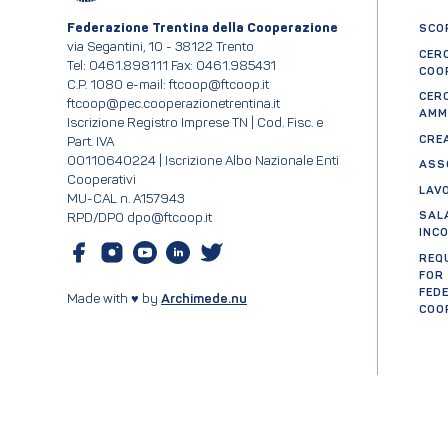
Federazione Trentina della Cooperazione
SCOP
via Segantini, 10 - 38122 Trento
CER
Tel: 0461.898111 Fax: 0461.985431
COO
C.P. 1080 e-mail: ftcoop@ftcoop.it
CER
ftcoop@pec.cooperazionetrentina.it
AMM
Iscrizione Registro Imprese TN | Cod. Fisc. e
CRE
Part. IVA
00110640224 | Iscrizione Albo Nazionale Enti
ASS
Cooperativi
LAV
MU-CAL n. A157943
SAL
RPD/DPO dpo@ftcoop.it
INC
REQ
FOR
FED
Made with ♥ by
Archimede.nu
COO
Cer