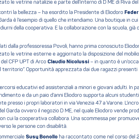
 le vetrine natalizie e parte dell’interno di D ME di Riva del 
ncontri la bellezza – ha esordito la Presidente di Eliodoro
Feder
arda è l’esempio di quello che intendiamo. Una boutique in cui 
diurni della cooperativa. E la collaborazione con la scuola, già
ati dalla professoressa Povoli, hanno prima conosciuto Eliodoro
izzato le vetrine esterne e aggiornato la disposizione del mobili
e del CFP UPT di Arco
Claudio Nicolussi
– in quanto è un’occas
l territorio”. Opportunità apprezzata dai due ragazzi presenti 
corsi educativi ed assistenziali a minori e giovani adulti. In 
endimento e da un paio d’anni Eliodoro supporta alcuni student
nte presso i propri laboratori in via Venezia 47 a Varone. L’inc
del Garda ovvero il negozio D ME, nel quale Eliodoro vende pro
con cui la cooperativa collabora. Una scommessa per promuovere
erso le persone con disabilità.
 commerciale
Susy Bonollo
ha raccontato come nel corso del 2