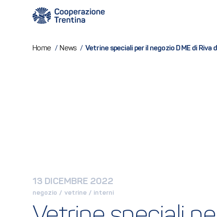
Vetrine speciali per il negozio D ME di Riva 
Home
/
News
/
13 DICEMBRE 2022
negozio
 / 
vetrine
 / 
interni
Vetrine speciali pe