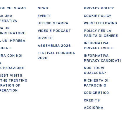
RI CHI SIAMO
NEWS
PRIVACY POLICY
CA UNA
EVENTI
COOKIE POLICY
PERATIVA
UFFICIO STAMPA
WHISTLEBLOWING
CA UN
VIDEO E PODCAST
POLICY PER LA
INISTRATORE
PARITÀ DI GENERE
RIVISTE
A UN'IMPRESA
INFORMATIVA
ASSEMBLEA 2026
OCIATI
PRIVACY EVENTI
FESTIVAL ECONOMIA
ORA CON NOI
INFORMATIVA
2026
PRIVACY CANDIDATI
A
OOPERAZIONE
NON TROVI
QUALCOSA?
UEST VISITS
 THE TRENTINO
RICHIESTA DI
ERATION OF
PATROCINIO
PERATION
CODICE ETICO
CREDITS
AGGIORNA
PREFERENZE
tificazioni