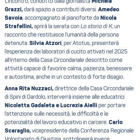
L’incontro, condotto dalla giornalista
Michela
Grazzi,
darà spazio a contributi diversi.
Amedeo
Savoia
, accompagnato al pianoforte da
Nicola
Strafellini,
aprirà la serata con
La storia di K
, un
racconto che restituisce l’umanità della persona
detenuta.
Silvia Atzori
, per Atotus, presenterà
l’esperienza dei laboratori di cucito attivati nel 2025
all’interno della Casa Circondariale descritto come
attività capace di favorire calma, pazienza, benessere
e autostima, anche in un contesto di forte disagio.
Anna Rita Nuzzaci,
direttrice della Casa Circondariale
di Spini di Gardolo, interverrà insieme alle educatrici
Nicoletta Gadaleta e Lucrezia Aielli
per portare
l’attenzione sulle necessità, le difficoltà e le
potenzialità del lavoro educativo in carcere.
Carlo
Scaraglio,
vicepresidente della Conferenza Regionale
Volontariato di Giustizia, sottolineerà invece