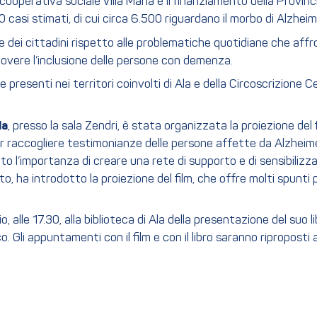
 cooperativa sociale Villa Maria e il finanziamento della Provinc
asi stimati, di cui circa 6.500 riguardano il morbo di Alzheim
ne dei cittadini rispetto alle problematiche quotidiane che af
muovere l’inclusione delle persone con demenza.
presenti nei territori coinvolti di Ala e della Circoscrizione C
la
, presso la sala Zendri, è stata organizzata la proiezione del
 per raccogliere testimonianze delle persone affette da Alzheime
ato l’importanza di creare una rete di supporto e di sensibilizz
to, ha introdotto la proiezione del film, che offre molti spunti p
 alle 17.30, alla biblioteca di Ala della presentazione del suo li
ico. Gli appuntamenti con il film e con il libro saranno riproposti