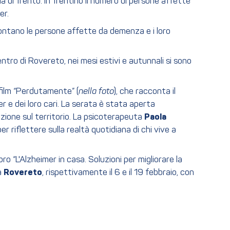
ia di Trento. In Trentino il numero di persone affette
er.
frontano le persone affette da demenza e i loro
entro di Rovereto, nei mesi estivi e autunnali si sono
 film “Perdutamente” (
nella foto
), che racconta il
r e dei loro cari. La serata è stata aperta
azione sul territorio. La psicoterapeuta
Paola
er riflettere sulla realtà quotidiana di chi vive a
bro “L'Alzheimer in casa. Soluzioni per migliorare la
 a
Rovereto
, rispettivamente il 6 e il 19 febbraio, con