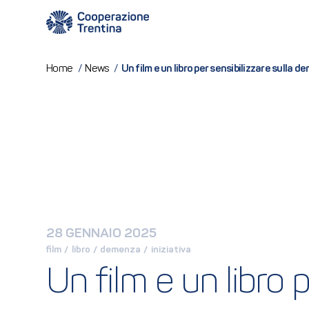
Un film e un libro per sensibilizzare sulla 
Home
/
News
/
28 GENNAIO 2025
film
 / 
libro
 / 
demenza
 / 
iniziativa
Un film e un libro 