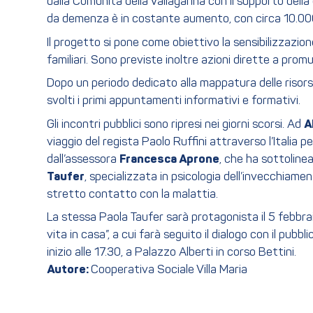
dalla Comunità della Vallagarina con il supporto della
da demenza è in costante aumento, con circa 10.000 c
Il progetto si pone come obiettivo la sensibilizzazio
familiari. Sono previste inoltre azioni dirette a pro
Dopo un periodo dedicato alla mappatura delle risorse 
svolti i primi appuntamenti informativi e formativi.
Gli incontri pubblici sono ripresi nei giorni scorsi. Ad
A
viaggio del regista Paolo Ruffini attraverso l’Italia
dall’assessora
Francesca Aprone
, che ha sottoline
Taufer
, specializzata in psicologia dell’invecchiamen
stretto contatto con la malattia.
La stessa Paola Taufer sarà protagonista il 5 febbraio,
vita in casa”, a cui farà seguito il dialogo con il pubbl
inizio alle 17.30, a Palazzo Alberti in corso Bettini.
Autore:
Cooperativa Sociale Villa Maria