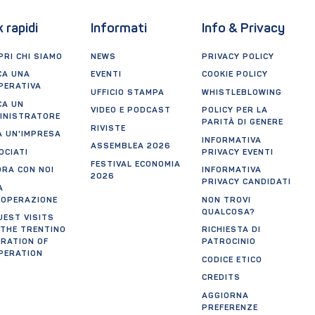
k rapidi
Informati
Info & Privacy
RI CHI SIAMO
NEWS
PRIVACY POLICY
CA UNA
EVENTI
COOKIE POLICY
PERATIVA
UFFICIO STAMPA
WHISTLEBLOWING
CA UN
VIDEO E PODCAST
POLICY PER LA
INISTRATORE
PARITÀ DI GENERE
RIVISTE
A UN'IMPRESA
INFORMATIVA
ASSEMBLEA 2026
OCIATI
PRIVACY EVENTI
FESTIVAL ECONOMIA
ORA CON NOI
INFORMATIVA
2026
PRIVACY CANDIDATI
A
OOPERAZIONE
NON TROVI
QUALCOSA?
UEST VISITS
 THE TRENTINO
RICHIESTA DI
ERATION OF
PATROCINIO
PERATION
CODICE ETICO
CREDITS
AGGIORNA
PREFERENZE