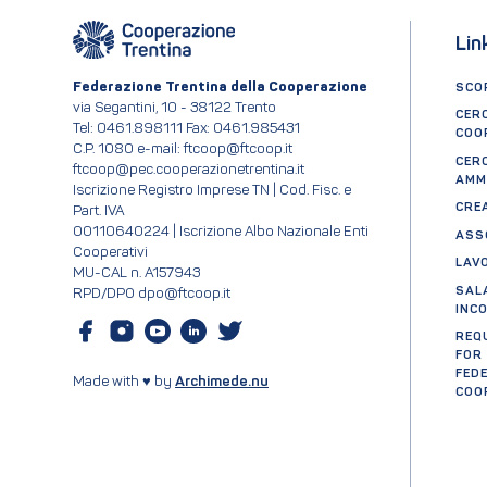
Lin
Federazione Trentina della Cooperazione
SCOP
via Segantini, 10 - 38122 Trento
CER
Tel: 0461.898111 Fax: 0461.985431
COO
C.P. 1080 e-mail: ftcoop@ftcoop.it
CER
ftcoop@pec.cooperazionetrentina.it
AMM
Iscrizione Registro Imprese TN | Cod. Fisc. e
CRE
Part. IVA
00110640224 | Iscrizione Albo Nazionale Enti
ASS
Cooperativi
LAV
MU-CAL n. A157943
SAL
RPD/DPO dpo@ftcoop.it
INC
REQ
FOR
FED
Made with ♥ by
Archimede.nu
COO