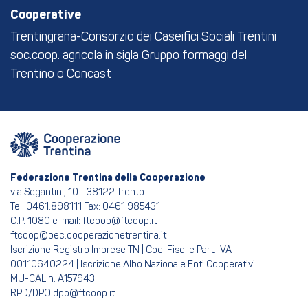
Cooperative
Trentingrana-Consorzio dei Caseifici Sociali Trentini
soc.coop. agricola in sigla Gruppo formaggi del
Trentino o Concast
Federazione Trentina della Cooperazione
via Segantini, 10 - 38122 Trento
Tel: 0461.898111 Fax: 0461.985431
C.P. 1080 e-mail: ftcoop@ftcoop.it
ftcoop@pec.cooperazionetrentina.it
Iscrizione Registro Imprese TN | Cod. Fisc. e Part. IVA
00110640224 | Iscrizione Albo Nazionale Enti Cooperativi
MU-CAL n. A157943
RPD/DPO dpo@ftcoop.it