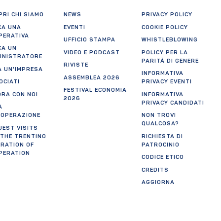
RI CHI SIAMO
NEWS
PRIVACY POLICY
CA UNA
EVENTI
COOKIE POLICY
PERATIVA
UFFICIO STAMPA
WHISTLEBLOWING
CA UN
VIDEO E PODCAST
POLICY PER LA
INISTRATORE
PARITÀ DI GENERE
RIVISTE
A UN'IMPRESA
INFORMATIVA
ASSEMBLEA 2026
OCIATI
PRIVACY EVENTI
FESTIVAL ECONOMIA
ORA CON NOI
INFORMATIVA
2026
PRIVACY CANDIDATI
A
OOPERAZIONE
NON TROVI
QUALCOSA?
UEST VISITS
 THE TRENTINO
RICHIESTA DI
ERATION OF
PATROCINIO
PERATION
CODICE ETICO
CREDITS
AGGIORNA
PREFERENZE
tificazioni