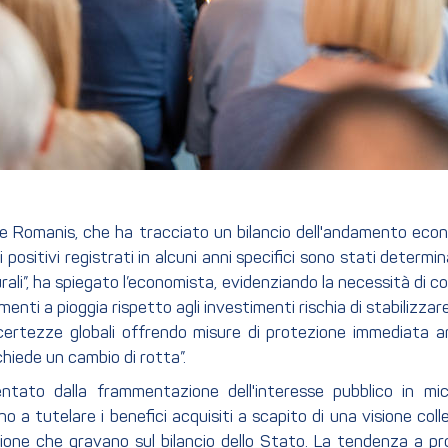
De Romanis, che ha tracciato un bilancio dell'andamento econo
chi positivi registrati in alcuni anni specifici sono stati deter
ali”, ha spiegato l’economista, evidenziando la necessità di c
enti a pioggia rispetto agli investimenti rischia di stabilizzar
ncertezze globali offrendo misure di protezione immediata an
chiede un cambio di rotta”.
tato dalla frammentazione dell'interesse pubblico in mic
ono a tutelare i benefici acquisiti a scapito di una visione coll
one che gravano sul bilancio dello Stato. La tendenza a prot