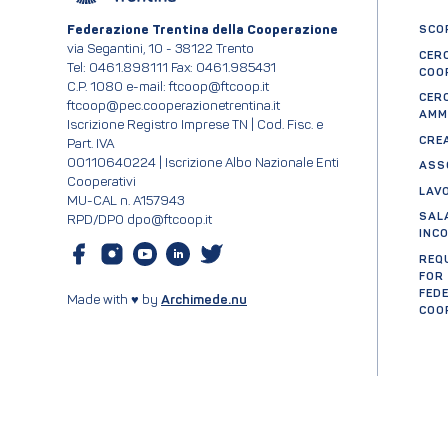
Federazione Trentina della Cooperazione
SCOP
via Segantini, 10 - 38122 Trento
CER
Tel: 0461.898111 Fax: 0461.985431
COO
C.P. 1080 e-mail: ftcoop@ftcoop.it
CER
ftcoop@pec.cooperazionetrentina.it
AMM
Iscrizione Registro Imprese TN | Cod. Fisc. e
CRE
Part. IVA
00110640224 | Iscrizione Albo Nazionale Enti
ASS
Cooperativi
LAV
MU-CAL n. A157943
SAL
RPD/DPO dpo@ftcoop.it
INC
REQ
FOR
FED
Made with ♥ by
Archimede.nu
COO
Cer