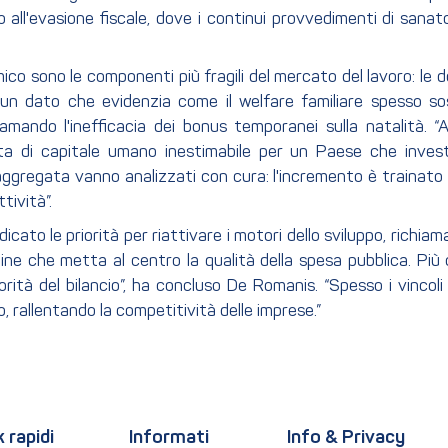
to all'evasione fiscale, dove i continui provvedimenti di sana
o sono le componenti più fragili del mercato del lavoro: le do
a, un dato che evidenzia come il welfare familiare spesso so
iamando l'inefficacia dei bonus temporanei sulla natalità. “
ta di capitale umano inestimabile per un Paese che inves
ne aggregata vanno analizzati con cura: l'incremento è traina
tività”.
dicato le priorità per riattivare i motori dello sviluppo, richi
 che metta al centro la qualità della spesa pubblica. Più ch
iorità del bilancio”, ha concluso De Romanis. “Spesso i vincoli 
o, rallentando la competitività delle imprese.”
k rapidi
Informati
Info & Privacy