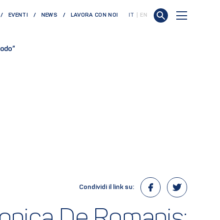
EVENTI
NEWS
LAVORA CON NOI
IT
EN
iodo”
Condividi il link su:
eronica De Romanis: 