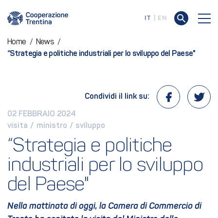
IT
EN
Home
/
News
/
“Strategia e politiche industriali per lo sviluppo del Paese"
Condividi il link su:
02 FEBBRAIO 2024
visita
 / 
ministro
 / 
sviluppo
“Strategia e politiche 
industriali per lo sviluppo 
del Paese"
Nella mattinata di oggi, la Camera di Commercio di