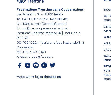
Lin
Federazione Trentina della Cooperazione
SCOP
via Segantini, 10 - 38122 Trento
CER
Tel: 0461.898111 Fax: 0461.985431
COO
C.P. 1080 e-mail: ftcoop@ftcoop.it
CER
ftcoop@pec.cooperazionetrentina.it
AMM
Iscrizione Registro Imprese TN | Cod. Fisc. e
CRE
Part. IVA
00110640224 | Iscrizione Albo Nazionale Enti
ASS
Cooperativi
LAV
MU-CAL n. A157943
SAL
RPD/DPO dpo@ftcoop.it
INC
REQ
FOR
FED
Made with ♥ by
Archimede.nu
COO
Cer