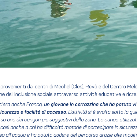
provenienti dai centri di Mechel (Cles), Revò e del Centro M
dell’inclusione sociale attraverso attività educative e ricreati
- c’era anche Franco,
un giovane in carrozzina che ha potuto v
sicurezza
e facilità di accesso
. L’attività si è svolta sotto la 
 uno dei canyon più suggestivi della zona. Le canoe utilizzate
così anche a chi ha difficoltà motorie di partecipare in sicurezz
esso all’acqua e ha potuto godere del percorso grazie alle modi