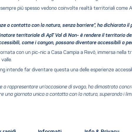
he sempre più spesso vedono coinvolte realtà territoriali come A
e a contatto con la natura, senza barriere”, ha dichiarato i
atore territoriale di ApT Val di Non- è rendere il territorio de
sibili, come i canyon, possano diventare accessibili a pers
 giornata con un pic-nic a Casa Campia a Revò, immersa nella t
 valle.
ng intende far diventare questa una delle esperienze accessibil
tre a rappresentare un’occasione di svago, ha dimostrato conc
 una giornata unica a contatto con la natura, superando i limiti