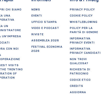
k rapidi
Informati
Info & Privacy
RI CHI SIAMO
NEWS
PRIVACY POLICY
CA UNA
EVENTI
COOKIE POLICY
PERATIVA
UFFICIO STAMPA
WHISTLEBLOWING
CA UN
VIDEO E PODCAST
POLICY PER LA
INISTRATORE
PARITÀ DI GENERE
RIVISTE
A UN'IMPRESA
INFORMATIVA
ASSEMBLEA 2026
OCIATI
PRIVACY EVENTI
FESTIVAL ECONOMIA
ORA CON NOI
INFORMATIVA
2026
PRIVACY CANDIDATI
A
OOPERAZIONE
NON TROVI
QUALCOSA?
UEST VISITS
 THE TRENTINO
RICHIESTA DI
ERATION OF
PATROCINIO
PERATION
CODICE ETICO
CREDITS
AGGIORNA
PREFERENZE
tificazioni