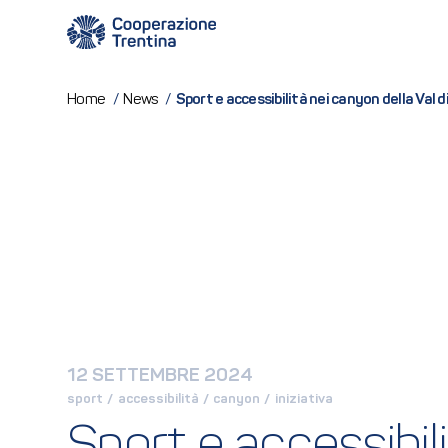
Sport e accessibilità nei canyon della Val d
Home
/
News
/
12 SETTEMBRE 2024
sport
 / 
accessibilità
 / 
canyon
 / 
iniziativa