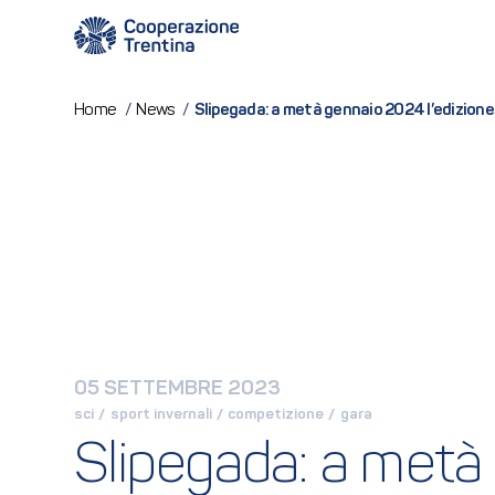
Slipegada: a metà gennaio 2024 l’edizio
Home
/
News
/
05 SETTEMBRE 2023
sci
 / 
sport invernali
 / 
competizione
 / 
gara
Slipegada: a metà