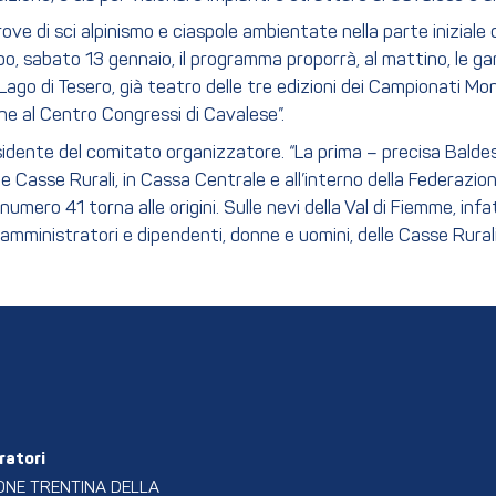
ove di sci alpinismo e ciaspole ambientate nella parte iniziale
po, sabato 13 gennaio, il programma proporrà, al mattino, le gare
di Lago di Tesero, già teatro delle tre edizioni dei Campionati Mon
ne al Centro Congressi di Cavalese”.
idente del comitato organizzatore. “La prima – precisa Baldessa
le Casse Rurali, in Cassa Centrale e all’interno della Federazi
 numero 41 torna alle origini. Sulle nevi della Val di Fiemme, infa
mministratori e dipendenti, donne e uomini, delle Casse Rurali e
ratori
ONE TRENTINA DELLA