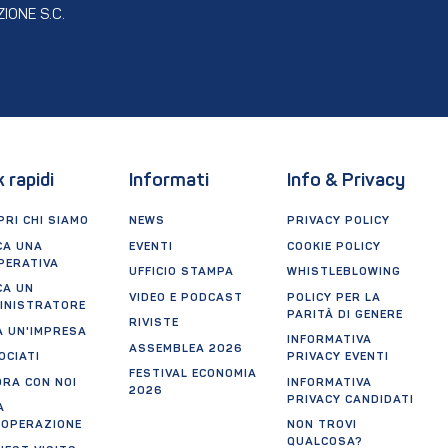
IONE S.C.
k rapidi
Informati
Info & Privacy
RI CHI SIAMO
NEWS
PRIVACY POLICY
CA UNA
EVENTI
COOKIE POLICY
PERATIVA
UFFICIO STAMPA
WHISTLEBLOWING
CA UN
VIDEO E PODCAST
POLICY PER LA
INISTRATORE
PARITÀ DI GENERE
RIVISTE
A UN'IMPRESA
INFORMATIVA
ASSEMBLEA 2026
OCIATI
PRIVACY EVENTI
FESTIVAL ECONOMIA
ORA CON NOI
INFORMATIVA
2026
PRIVACY CANDIDATI
A
OOPERAZIONE
NON TROVI
QUALCOSA?