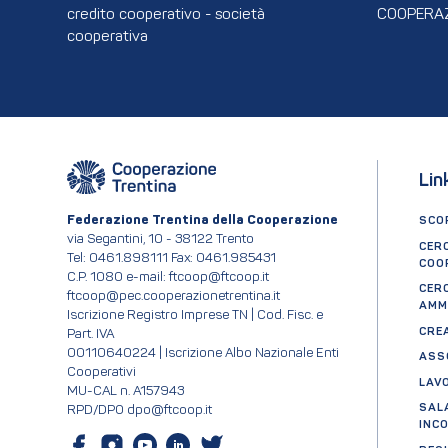
credito cooperativo - società
COOPERAZ
cooperativa
Lin
Federazione Trentina della Cooperazione
SCOP
via Segantini, 10 - 38122 Trento
CER
Tel: 0461.898111 Fax: 0461.985431
COO
C.P. 1080 e-mail: ftcoop@ftcoop.it
CER
ftcoop@pec.cooperazionetrentina.it
AMM
Iscrizione Registro Imprese TN | Cod. Fisc. e
CRE
Part. IVA
00110640224 | Iscrizione Albo Nazionale Enti
ASS
Cooperativi
LAV
MU-CAL n. A157943
SAL
RPD/DPO dpo@ftcoop.it
INC