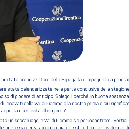
l comitato organizzatore della Slipegada è impegnato a progr
ra stata calendarizzata nella parte conclusiva della stagion
so di giocare di anticipo. Spiego il perché. In buona sostanza 
i innevati della Val di Fiemme e la nostra prima e più significa
ia per la ricettività alberghiera”.
to un sopralluogo in Val di Fiemme sia per incontrare i vertici 
izione, e sia per visionare impianti e strutture di Cavalese e di