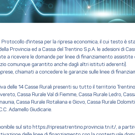
l Protocollo d'intesa per la ripresa economica, il cui testo è 
ella Provincia ed a Cassa del Trentino S.p.A. le adesioni di C
e a ricevere le domande per linee di finanziamento assistite da 
izio comunque garantito anche dagli altri istituti aderenti).
mprese, chiamati a concedere le garanzie sulle linee di finanz
tiva delle 14 Casse Rurali presenti su tutto il territorio Trenti
vereto, Cassa Rurale Val di Fiemme, Cassa Rurale Ledro, Cassa
naunia, Cassa Rurale Rotaliana e Giovo, Cassa Rurale Dolomiti,
.C. Adamello Giudicarie.
bile sul sito https://ripresatrentino.provincia.tn.it/, a partir
tivazione delle linee di finanziamento con la contestuale doman