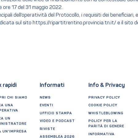
e ore 17 del 31 maggio 2022.
ipali dell’operatività del Protocollo, i requisiti dei beneficiari,
icata sul sito https://ripartitrentino.provincia.tn.it/ e il sito d
o
k rapidi
Informati
Info & Privacy
RI CHI SIAMO
NEWS
PRIVACY POLICY
CA UNA
EVENTI
COOKIE POLICY
PERATIVA
UFFICIO STAMPA
WHISTLEBLOWING
CA UN
VIDEO E PODCAST
POLICY PER LA
INISTRATORE
PARITÀ DI GENERE
RIVISTE
A UN'IMPRESA
INFORMATIVA
ASSEMBLEA 2026