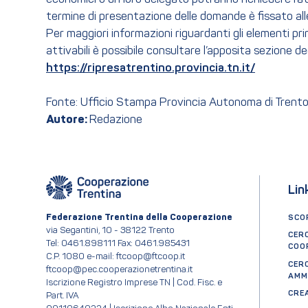
termine di presentazione delle domande è fissato all
Per maggiori informazioni riguardanti gli elementi princ
attivabili è possibile consultare l’apposita sezione ded
https://ripresatrentino.provincia.tn.it/
Fonte: Ufficio Stampa Provincia Autonoma di Trent
Autore:
Redazione
Lin
Federazione Trentina della Cooperazione
SCOP
via Segantini, 10 - 38122 Trento
CER
Tel: 0461.898111 Fax: 0461.985431
COO
C.P. 1080 e-mail: ftcoop@ftcoop.it
CER
ftcoop@pec.cooperazionetrentina.it
AMM
Iscrizione Registro Imprese TN | Cod. Fisc. e
CRE
Part. IVA