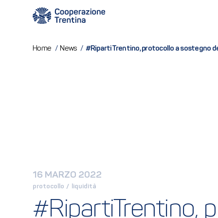
#RipartiTrentino, protocollo a sostegno del
Home
/
News
/
16 MARZO 2022
protocollo
 / 
liquidità
#RipartiTrentino, p