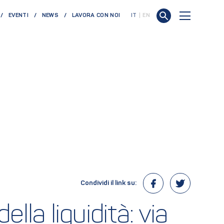
EVENTI
NEWS
LAVORA CON NOI
IT
EN
Condividi il link su:
la liquidità: via 