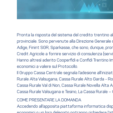
Pronta la risposta del sistema del credito trentino a
provinciale. Sono pervenute alla Direzione Generale d
Adige, Finint SGR, Sparkasse, che sono, dunque, pront
Credit Agricole a fornire servizio di consulenza (serv
Hanno altresì aderito Cooperfidi e Confidi Trentino I
economici a valere sul Protocollo.
Il Gruppo Cassa Centrale segnala l’adesione all’inizia
Rurale Alta Valsugana, Cassa Rurale Alto Garda - Ro
Cassa Rurale Val di Non, Cassa Rurale Novella Alta A
Cassa Rurale Valsugana e Tesino, La Cassa Rurale – C
COME PRESENTARE LA DOMANDA
Accedendo all’apposita piattaforma informatica disponi
economici o un loro delegato potranno richiedere l’at